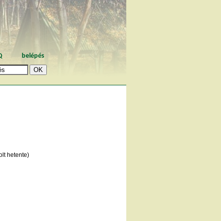
Q
belépés
lt hetente)