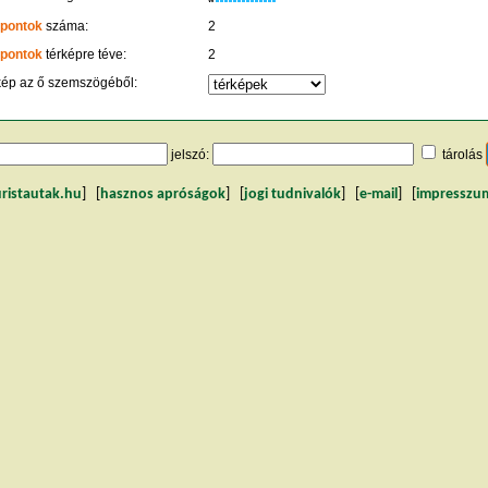
 pontok
száma:
2
 pontok
térképre téve:
2
kép az ő szemszögéből:
jelszó:
tárolás
uristautak.hu
] [
hasznos apróságok
] [
jogi tudnivalók
] [
e-mail
] [
impresszu