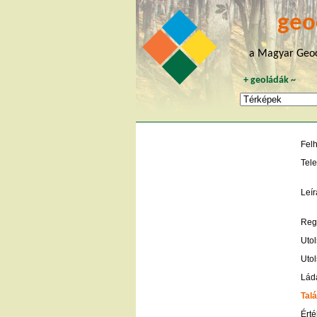
geo
a Magyar Geoc
+
geoládák
~
Fel
Tele
Leír
Regi
Utol
Utol
Lád
Talá
Érté