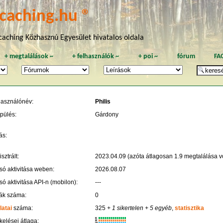
caching.hu ®
aching Közhasznú Egyesület hivatalos oldala
+
megtalálások
~
+
felhasználók
~
+
poi
~
fórum
FA
használónév:
Philis
pülés:
Gárdony
ás:
sztrált:
2023.04.09 (azóta átlagosan 1.9 megtalálása vo
só aktivitása weben:
2026.08.07
só aktivitása API-n (mobilon):
---
ák száma:
0
latai
száma:
325
+ 1 sikertelen
+ 5 egyéb
,
statisztika
K
kelései átlaga:
R
W