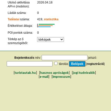
Utolsó aktivitása
2026.04.18
API-n (mobilon):
Ládák száma:
0
Találatai
száma:
419,
statisztika
K
Értékelései átlaga:
R
W
POI pontok száma:
0
Térkép az ő
szemszögéből:
Bejelentkezés
név:
jelszó:
tárolás
[
regisztráció
]
[
turistautak.hu
] [
hasznos apróságok
] [
jogi tudnivalók
]
[
e-mail
] [
impresszum
]