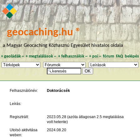
geocaching.hu ®
a Magyar Geocaching Közhasznú Egyesület hivatalos oldala
+
geoládák
~
+
megtalálások
~
+
felhasználók
~
+
poi
~
fórum
FAQ
belépés
Felhasználónév:
Doktorácsék
Leírás:
Regisztrált:
2023.05.28 (azóta átlagosan 2.5 megtalálása
volt hetente)
Utolsó aktivitása
2024.08.20
weben: