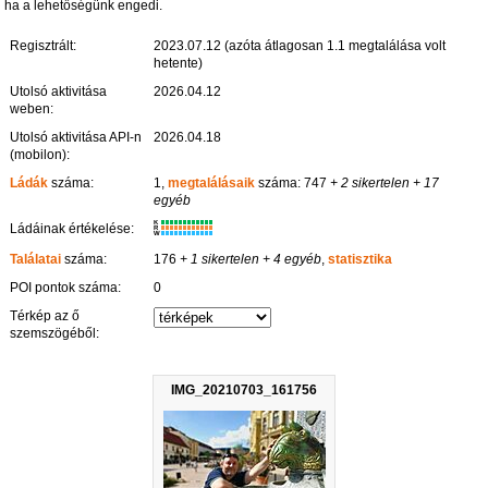
ha a lehetőségünk engedi.
Regisztrált:
2023.07.12 (azóta átlagosan 1.1 megtalálása volt
hetente)
Utolsó aktivitása
2026.04.12
weben:
Utolsó aktivitása API-n
2026.04.18
(mobilon):
Ládák
száma:
1,
megtalálásaik
száma: 747
+ 2 sikertelen
+ 17
egyéb
K
Ládáinak értékelése:
R
W
Találatai
száma:
176
+ 1 sikertelen
+ 4 egyéb
,
statisztika
POI pontok száma:
0
Térkép az ő
szemszögéből:
IMG_20210703_161756