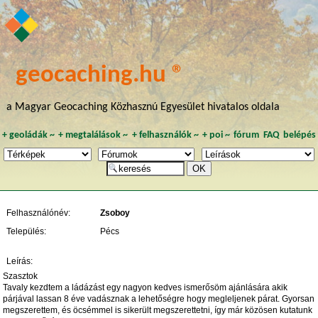
geocaching.hu ®
a Magyar Geocaching Közhasznú Egyesület hivatalos oldala
+
geoládák
~
+
megtalálások
~
+
felhasználók
~
+
poi
~
fórum
FAQ
belépés
Felhasználónév:
Zsoboy
Település:
Pécs
Leírás:
Szasztok
Tavaly kezdtem a ládázást egy nagyon kedves ismerősöm ajánlására akik
párjával lassan 8 éve vadásznak a lehetőségre hogy megleljenek párat. Gyorsan
megszerettem, és öcsémmel is sikerült megszerettetni, így már közösen kutatunk