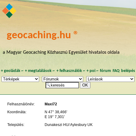
geocaching.hu ®
a Magyar Geocaching Közhasznú Egyesület hivatalos oldala
+
geoládák
~
+
megtalálások
~
+
felhasználók
~
+
poi
~
fórum
FAQ
belépés
Felhasználónév:
Maxi72
Koordináta:
N 47° 38,466'
E 19° 7,301'
Település:
Dunakeszi HU/ Aylesbury UK