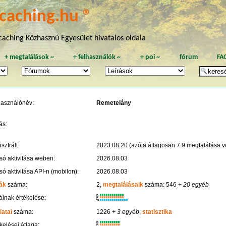
caching.hu ®
aching Közhasznú Egyesület hivatalos oldala
+
megtalálások
~
+
felhasználók
~
+
poi
~
fórum
FA
használónév:
Remetelány
ás:
sztrált:
2023.08.20 (azóta átlagosan 7.9 megtalálása vo
só aktivitása weben:
2026.08.03
só aktivitása API-n (mobilon):
2026.08.03
ák
száma:
2,
megtalálásaik
száma: 546
+ 20 egyéb
K
inak értékelése:
R
W
latai
száma:
1226
+ 3 egyéb
,
statisztika
K
kelései átlaga:
R