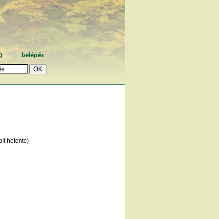
Q
belépés
lt hetente)