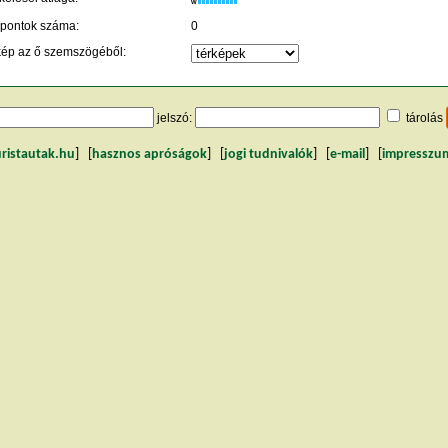
W
 pontok száma:
0
kép az ő szemszögéből:
jelszó:
tárolás
uristautak.hu
] [
hasznos apróságok
] [
jogi tudnivalók
] [
e-mail
] [
impresszu