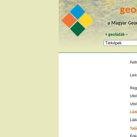
geo
a Magyar Geoc
+
geoládák
~
Fel
Leír
Regi
Utol
Utol
Lád
Ládá
Talá
Érté