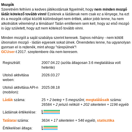
Mozgók
Szeretném felhívni a kedves játékostársak figyelmét, hogy
nem minden mozgó
ládát kötelező tovább vinni
! Ezeknek a ládáknak nem csak ez a lényege, ha ezt
és a mozgók céljai közötti különbséget nem értitek, akkor jobb lenne, ha nem
alkotnátok véleményt a témában! Talán említenem sem kell, hogy az első mozgó
is úgy született, hogy azt nem kötelező tovább vinni.
Minden mozgót a saját szabálya szerint keresek. Sajnos néhány - nem kötött
útvonalon mozgó - ládán egyesek sokat ülnek. Örvendetes lenne, ha ugyanolyan
gyorsan el is rejtenék, mint ahogy "rárepülnek"!
GCUser
-t 2017. szeptembere óta nem keresem.
Regisztrált:
2007.04.22 (azóta átlagosan 3.6 megtalálása volt
hetente)
Utolsó aktivitása
2026.03.27
weben:
Utolsó aktivitása API-n
2025.08.18
(mobilon):
Ládák
száma:
25
+ 2 beteg
+ 5 megszűnt
,
megtalálásaik
száma:
26584
+ 2 jelszó nélküli
+ 202 sikertelen
+ 1196 egyéb
K
Ládáinak értékelése:
R
W
Találatai
száma:
3634
+ 17 sikertelen
+ 546 egyéb
,
statisztika
K
Értékelései átlaga:
R
W