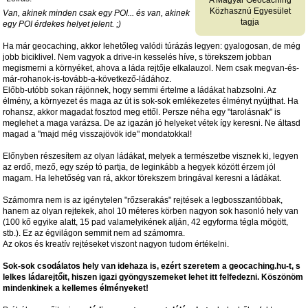
Közhasznú Egyesület
Van, akinek minden csak egy POI... és van, akinek
tagja
egy POI érdekes helyet jelent. ;)
Ha már geocaching, akkor lehetőleg valódi túrázás legyen: gyalogosan, de még
jobb biciklivel. Nem vagyok a drive-in kesselés híve, s törekszem jobban
megismerni a környéket, ahova a láda rejtője elkalauzol. Nem csak megvan-és-
már-rohanok-is-tovább-a-következő-ládához.
Előbb-utóbb sokan rájönnek, hogy semmi értelme a ládákat habzsolni. Az
élmény, a környezet és maga az út is sok-sok emlékezetes élményt nyújthat. Ha
rohansz, akkor magadat fosztod meg ettől. Persze néha egy "tarolásnak" is
meglehet a maga varázsa. De az igazán jó helyeket vétek így keresni. Ne áltasd
magad a "majd még visszajövök ide" mondatokkal!
Előnyben részesítem az olyan ládákat, melyek a természetbe visznek ki, legyen
az erdő, mező, egy szép tó partja, de leginkább a hegyek között érzem jól
magam. Ha lehetőség van rá, akkor törekszem bringával keresni a ládákat.
Számomra nem is az igénytelen "rőzserakás" rejtések a legbosszantóbbak,
hanem az olyan rejtekek, ahol 10 méteres körben nagyon sok hasonló hely van
(100 kő egyike alatt, 15 pad valamelyikének alján, 42 egyforma tégla mögött,
stb.). Ez az égvilágon semmit nem ad számomra.
Az okos és kreatív rejtéseket viszont nagyon tudom értékelni.
Sok-sok csodálatos hely van idehaza is, ezért szeretem a geocaching.hu-t, s
lelkes ládarejtőit, hiszen igazi gyöngyszemeket lehet itt felfedezni. Köszönöm
mindenkinek a kellemes élményeket!