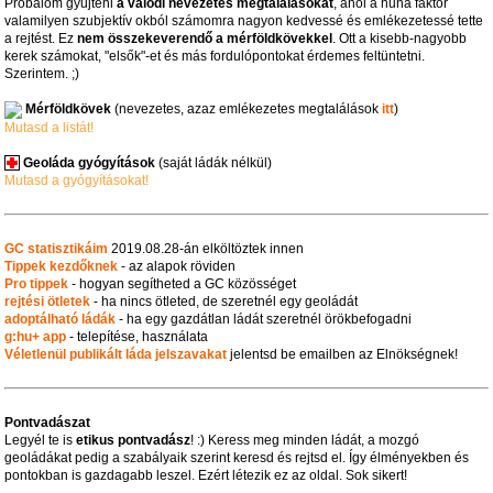
Próbálom gyűjteni
a valódi nevezetes megtalálásokat
, ahol a hűha faktor
valamilyen szubjektív okból számomra nagyon kedvessé és emlékezetessé tette
a rejtést. Ez
nem összekeverendő a mérföldkövekkel
. Ott a kisebb-nagyobb
kerek számokat, "elsők"-et és más fordulópontokat érdemes feltüntetni.
Szerintem. ;)
Mérföldkövek
(nevezetes, azaz emlékezetes megtalálások
itt
)
Mutasd a listát!
Geoláda gyógyítások
(saját ládák nélkül)
Mutasd a gyógyításokat!
GC statisztikáim
2019.08.28-án elköltöztek innen
Tippek kezdőknek
- az alapok röviden
Pro tippek
- hogyan segítheted a GC közösséget
rejtési ötletek
- ha nincs ötleted, de szeretnél egy geoládát
adoptálható ládák
- ha egy gazdátlan ládát szeretnél örökbefogadni
g:hu+ app
- telepítése, használata
Véletlenül publikált láda jelszavakat
jelentsd be emailben az Elnökségnek!
Pontvadászat
Legyél te is
etikus pontvadász
! :) Keress meg minden ládát, a mozgó
geoládákat pedig a szabályaik szerint keresd és rejtsd el. Így élményekben és
pontokban is gazdagabb leszel. Ezért létezik ez az oldal. Sok sikert!