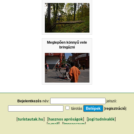
Meglepően könnyű vele
bringázni
Bejelentkezés
név:
jelszó:
tárolás
[
regisztráció
]
[
turistautak.hu
] [
hasznos apróságok
] [
jogi tudnivalók
]
[
e-mail
] [
impresszum
]