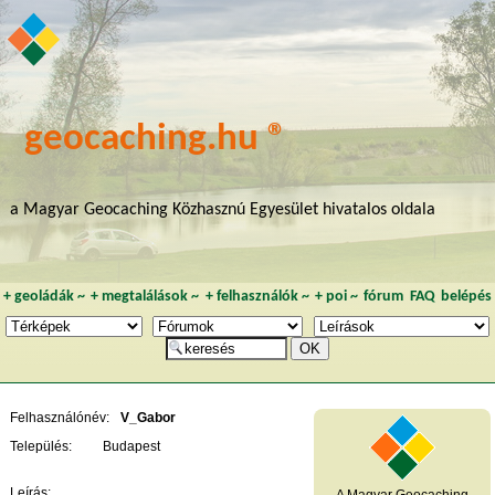
geocaching.hu ®
a Magyar Geocaching Közhasznú Egyesület hivatalos oldala
+
geoládák
~
+
megtalálások
~
+
felhasználók
~
+
poi
~
fórum
FAQ
belépés
Felhasználónév:
V_Gabor
Település:
Budapest
Leírás:
A Magyar Geocaching