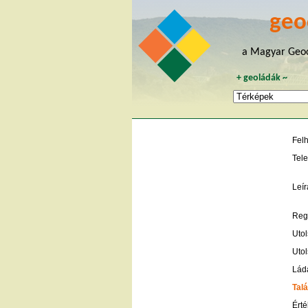
geo
a Magyar Geoc
+
geoládák
~
Fel
Tele
Leír
Regi
Utol
Utol
Lád
Talá
Érté