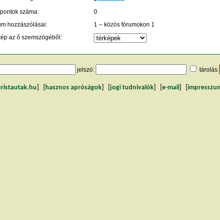
 pontok száma:
0
um hozzászólásai:
1 -- közös fórumokon 1
kép az ő szemszögéből:
jelszó:
tárolás
uristautak.hu
] [
hasznos apróságok
] [
jogi tudnivalók
] [
e-mail
] [
impresszu