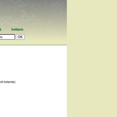
Q
belépés
lt hetente)