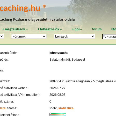
caching.hu ®
aching Közhasznú Egyesület hivatalos oldala
+
megtalálások
~
+
felhasználók
~
+
poi
~
fórum
FA
használónév:
johnnycache
pülés:
Balatonalmádi, Budapest
ás:
sztrált:
2007.04.25 (azóta átlagosan 2.5 megtalálása vo
só aktivitása weben:
2026.07.27
só aktivitása API-n (mobilon):
2026.08.08
ák száma:
0
latai
száma:
2532,
statisztika
K
kelései átlaga:
R
W