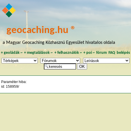
geocaching.hu ®
a Magyar Geocaching Közhasznú Egyesület hivatalos oldala
+
geoládák
~
+
megtalálások
~
+
felhasználók
~
+
poi
~
fórum
FAQ
belépés
Paraméter hiba:
id: 158959/