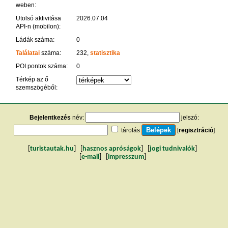
weben:
Utolsó aktivitása
2026.07.04
API-n (mobilon):
Ládák száma:
0
Találatai
száma:
232,
statisztika
POI pontok száma:
0
Térkép az ő
szemszögéből:
Bejelentkezés
név:
jelszó:
tárolás
[
regisztráció
]
[
turistautak.hu
] [
hasznos apróságok
] [
jogi tudnivalók
]
[
e-mail
] [
impresszum
]