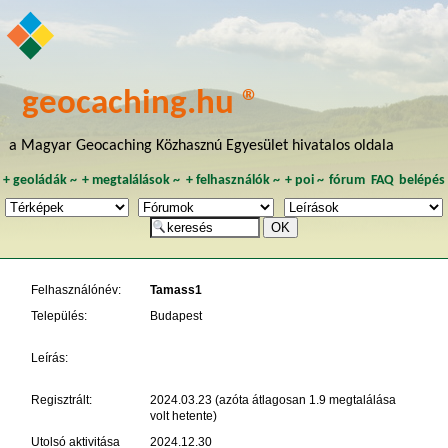
geocaching.hu ®
a Magyar Geocaching Közhasznú Egyesület hivatalos oldala
+
geoládák
~
+
megtalálások
~
+
felhasználók
~
+
poi
~
fórum
FAQ
belépés
Felhasználónév:
Tamass1
Település:
Budapest
Leírás:
Regisztrált:
2024.03.23 (azóta átlagosan 1.9 megtalálása
volt hetente)
Utolsó aktivitása
2024.12.30