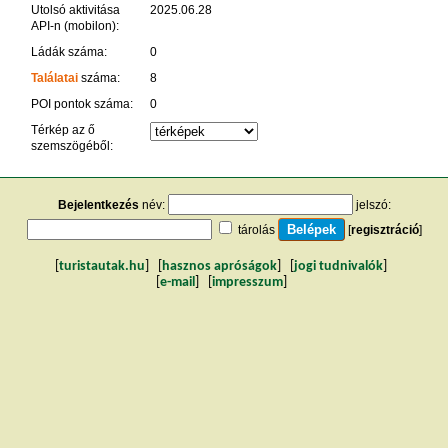
Utolsó aktivitása
2025.06.28
API-n (mobilon):
Ládák száma:
0
Találatai
száma:
8
POI pontok száma:
0
Térkép az ő
szemszögéből:
Bejelentkezés
név:
jelszó:
tárolás
[
regisztráció
]
[
turistautak.hu
] [
hasznos apróságok
] [
jogi tudnivalók
]
[
e-mail
] [
impresszum
]