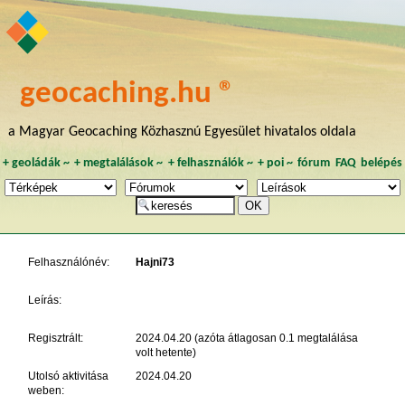
geocaching.hu ®
a Magyar Geocaching Közhasznú Egyesület hivatalos oldala
+
geoládák
~
+
megtalálások
~
+
felhasználók
~
+
poi
~
fórum
FAQ
belépés
Felhasználónév:
Hajni73
Leírás:
Regisztrált:
2024.04.20 (azóta átlagosan 0.1 megtalálása
volt hetente)
Utolsó aktivitása
2024.04.20
weben: