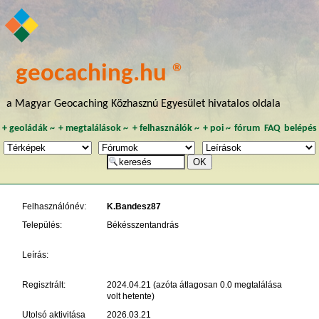
geocaching.hu ®
a Magyar Geocaching Közhasznú Egyesület hivatalos oldala
+
geoládák
~
+
megtalálások
~
+
felhasználók
~
+
poi
~
fórum
FAQ
belépés
Felhasználónév:
K.Bandesz87
Település:
Békésszentandrás
Leírás:
Regisztrált:
2024.04.21 (azóta átlagosan 0.0 megtalálása
volt hetente)
Utolsó aktivitása
2026.03.21