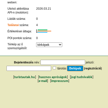
weben:
Utolsó aktivitása
2026.03.21
API-n (mobilon):
Ládák száma:
0
Találatai
száma:
4
K
Értékelései átlaga:
R
W
POI pontok száma:
0
Térkép az ő
szemszögéből:
Bejelentkezés
név:
jelszó:
tárolás
[
regisztráció
]
[
turistautak.hu
] [
hasznos apróságok
] [
jogi tudnivalók
]
[
e-mail
] [
impresszum
]