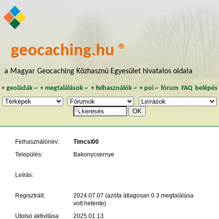
geocaching.hu ®
a Magyar Geocaching Közhasznú Egyesület hivatalos oldala
+
geoládák
~
+
megtalálások
~
+
felhasználók
~
+
poi
~
fórum
FAQ
belépés
Felhasználónév:
Timcsi00
Település:
Bakonycsernye
Leírás:
Regisztrált:
2024.07.07 (azóta átlagosan 0.3 megtalálása
volt hetente)
Utolsó aktivitása
2025.01.13