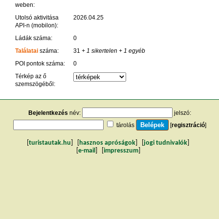
weben:
Utolsó aktivitása
2026.04.25
API-n (mobilon):
Ládák száma:
0
Találatai
száma:
31
+ 1 sikertelen
+ 1 egyéb
POI pontok száma:
0
Térkép az ő
szemszögéből:
Bejelentkezés
név:
jelszó:
tárolás
[
regisztráció
]
[
turistautak.hu
] [
hasznos apróságok
] [
jogi tudnivalók
]
[
e-mail
] [
impresszum
]