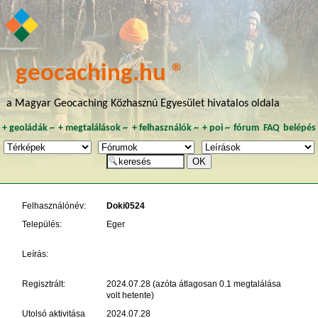
geocaching.hu ®
a Magyar Geocaching Közhasznú Egyesület hivatalos oldala
+
geoládák
~
+
megtalálások
~
+
felhasználók
~
+
poi
~
fórum
FAQ
belépés
Felhasználónév:
Doki0524
Település:
Eger
Leírás:
Regisztrált:
2024.07.28 (azóta átlagosan 0.1 megtalálása
volt hetente)
Utolsó aktivitása
2024.07.28