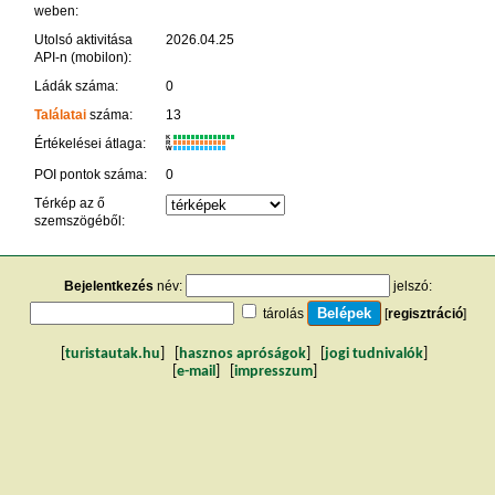
weben:
Utolsó aktivitása
2026.04.25
API-n (mobilon):
Ládák száma:
0
Találatai
száma:
13
K
Értékelései átlaga:
R
W
POI pontok száma:
0
Térkép az ő
szemszögéből:
Bejelentkezés
név:
jelszó:
tárolás
[
regisztráció
]
[
turistautak.hu
] [
hasznos apróságok
] [
jogi tudnivalók
]
[
e-mail
] [
impresszum
]