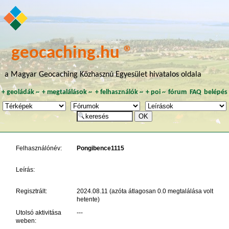
geocaching.hu ®
a Magyar Geocaching Közhasznú Egyesület hivatalos oldala
+
geoládák
~
+
megtalálások
~
+
felhasználók
~
+
poi
~
fórum
FAQ
belépés
Felhasználónév:
Pongibence1115
Leírás:
Regisztrált:
2024.08.11 (azóta átlagosan 0.0 megtalálása volt
hetente)
Utolsó aktivitása
---
weben: