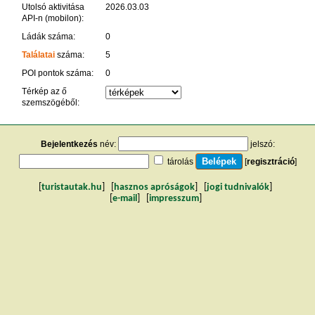
Utolsó aktivitása
2026.03.03
API-n (mobilon):
Ládák száma:
0
Találatai
száma:
5
POI pontok száma:
0
Térkép az ő
szemszögéből:
Bejelentkezés
név:
jelszó:
tárolás
[
regisztráció
]
[
turistautak.hu
] [
hasznos apróságok
] [
jogi tudnivalók
]
[
e-mail
] [
impresszum
]