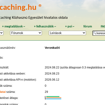
caching.hu ®
aching Közhasznú Egyesület hivatalos oldala
+
megtalálások
~
+
felhasználók
~
+
poi
~
fórum
FA
használónév:
Veronika04
ás:
sztrált:
2024.08.22 (azóta átlagosan 0.3 megtalálása vo
só aktivitása weben:
2024.08.23
só aktivitása API-n (mobilon):
2026.06.12
ák száma:
0
latai
száma:
29
K
kelései átlaga:
R
W
 pontok száma:
0