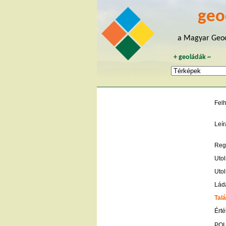
geo
a Magyar Geoc
+
geoládák
~
Fel
Leír
Regi
Utol
Utol
Lád
Talá
Érté
POI