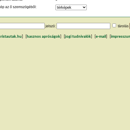
kép az ő szemszögéből:
jelszó:
tárolás
uristautak.hu
] [
hasznos apróságok
] [
jogi tudnivalók
] [
e-mail
] [
impresszu