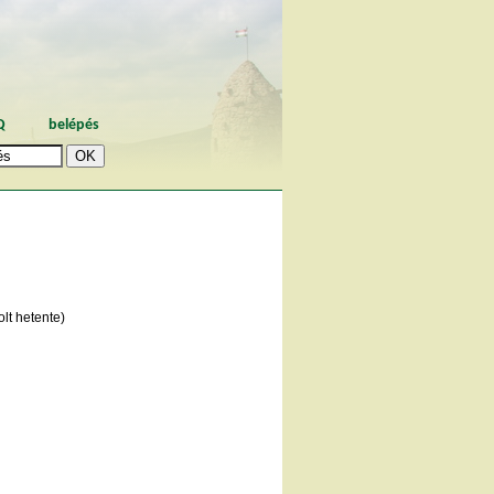
Q
belépés
lt hetente)