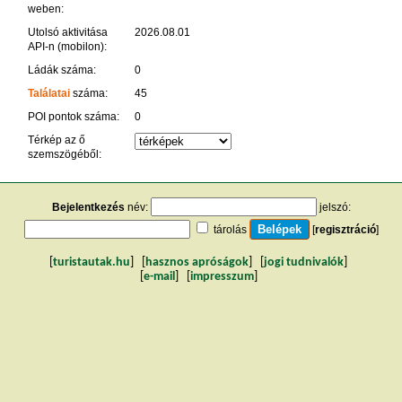
weben:
Utolsó aktivitása
2026.08.01
API-n (mobilon):
Ládák száma:
0
Találatai
száma:
45
POI pontok száma:
0
Térkép az ő
szemszögéből:
Bejelentkezés
név:
jelszó:
tárolás
[
regisztráció
]
[
turistautak.hu
] [
hasznos apróságok
] [
jogi tudnivalók
]
[
e-mail
] [
impresszum
]