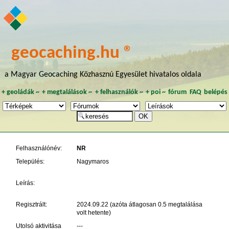
geocaching.hu ®
a Magyar Geocaching Közhasznú Egyesület hivatalos oldala
+
geoládák
~
+
megtalálások
~
+
felhasználók
~
+
poi
~
fórum
FAQ
belépés
Felhasználónév:
NR
Település:
Nagymaros
Leírás:
Regisztrált:
2024.09.22 (azóta átlagosan 0.5 megtalálása
volt hetente)
Utolsó aktivitása
---