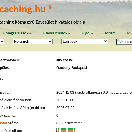
caching.hu ®
aching Közhasznú Egyesület hivatalos oldala
+
megtalálások
~
+
felhasználók
~
+
poi
~
fórum
FA
használónév:
lilla.cseke
pülés:
Gárdony, Budapest
ás:
sztrált:
2024.11.03 (azóta átlagosan 0.9 megtalálása vo
só aktivitása weben:
2025.11.08
só aktivitása API-n (mobilon):
2026.07.22
ák száma:
0
latai
száma:
82
+ 1 sikertelen
K
kelései átlaga:
R
W