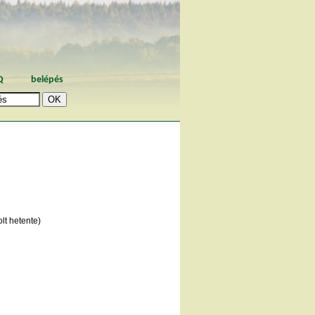
Q
belépés
lt hetente)