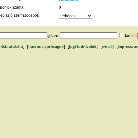
 pontok száma:
0
kép az ő szemszögéből:
jelszó:
tárolás
uristautak.hu
] [
hasznos apróságok
] [
jogi tudnivalók
] [
e-mail
] [
impresszu