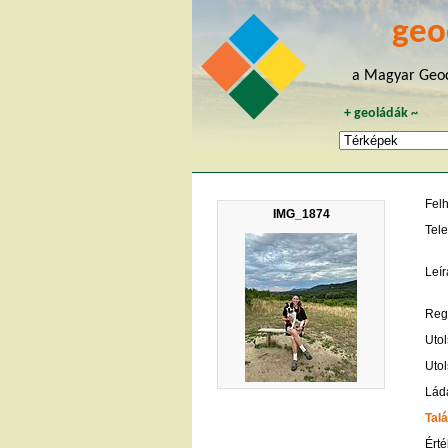
geo
a Magyar Geoc
+
geoládák
~
Fel
IMG_1874
Tele
Leír
Regi
Utol
Utol
Lád
Talá
Érté