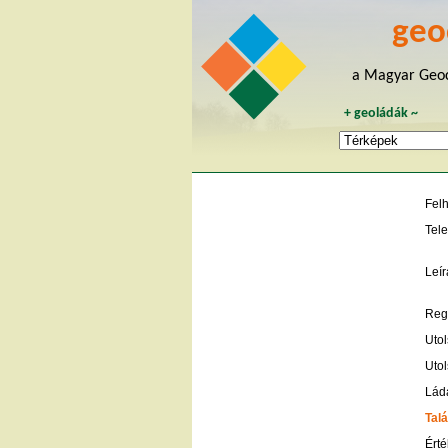
geo
a Magyar Geoc
+
geoládák
~
Fel
Tele
Leír
Regi
Utol
Utol
Lád
Talá
Érté