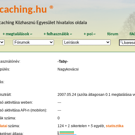
caching.hu ®
aching Közhasznú Egyesület hivatalos oldala
+
megtalálások
~
+
felhasználók
~
+
poi
~
fórum
FA
használónév:
-Taby-
pülés:
Nagykovácsi
ás:
sztrált:
2007.05.24 (azóta átlagosan 0.1 megtalálása vo
só aktivitása weben:
---
só aktivitása API-n (mobilon):
---
ák száma:
0
latai
száma:
124
+ 1 sikertelen
+ 5 egyéb
,
statisztika
K
kelései átlaga:
R
W