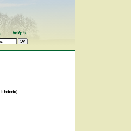
Q
belépés
lt hetente)