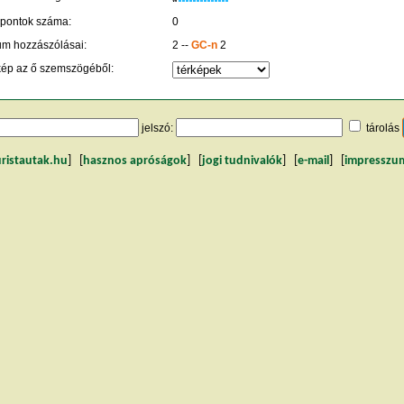
 pontok száma:
0
um hozzászólásai:
2 --
GC-n
2
kép az ő szemszögéből:
jelszó:
tárolás
uristautak.hu
] [
hasznos apróságok
] [
jogi tudnivalók
] [
e-mail
] [
impresszu