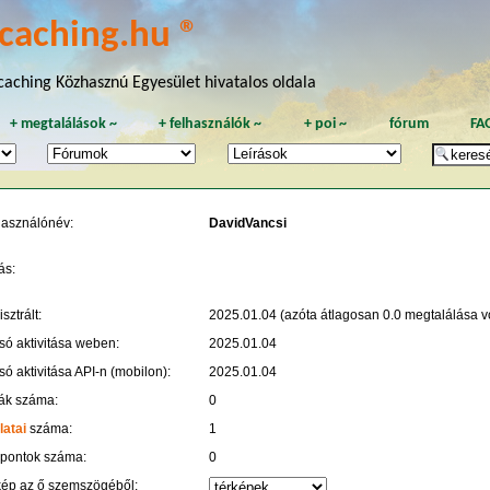
caching.hu ®
aching Közhasznú Egyesület hivatalos oldala
+
megtalálások
~
+
felhasználók
~
+
poi
~
fórum
FA
használónév:
DavidVancsi
ás:
sztrált:
2025.01.04 (azóta átlagosan 0.0 megtalálása vo
só aktivitása weben:
2025.01.04
só aktivitása API-n (mobilon):
2025.01.04
ák száma:
0
latai
száma:
1
 pontok száma:
0
kép az ő szemszögéből: