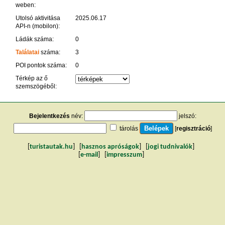
weben:
Utolsó aktivitása
2025.06.17
API-n (mobilon):
Ládák száma:
0
Találatai
száma:
3
POI pontok száma:
0
Térkép az ő
szemszögéből:
Bejelentkezés
név:
jelszó:
tárolás
[
regisztráció
]
[
turistautak.hu
] [
hasznos apróságok
] [
jogi tudnivalók
]
[
e-mail
] [
impresszum
]