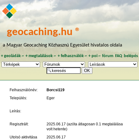
geocaching.hu ®
a Magyar Geocaching Közhasznú Egyesület hivatalos oldala
+
geoládák
~
+
megtalálások
~
+
felhasználók
~
+
poi
~
fórum
FAQ
belépés
Felhasználónév:
Borcsi119
Település:
Eger
Leírás:
Regisztrált:
2025.06.17 (azóta átlagosan 0.1 megtalálása
volt hetente)
Utolsó aktivitása
2025.06.17