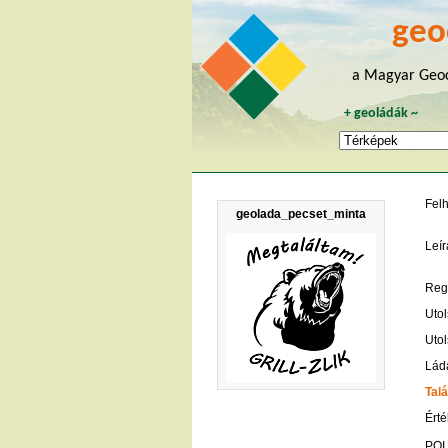
geo
a Magyar Geoc
+
geoládák
~
Fel
geolada_pecset_minta
Leír
Regi
Utol
Utol
Lád
Talá
Érté
POI