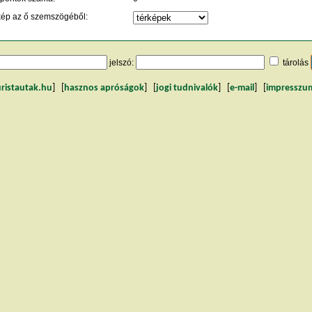
kép az ő szemszögéből:
jelszó:
tárolás
uristautak.hu
] [
hasznos apróságok
] [
jogi tudnivalók
] [
e-mail
] [
impresszu