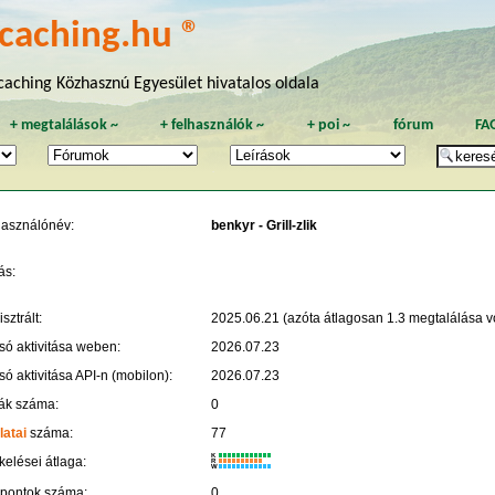
caching.hu ®
aching Közhasznú Egyesület hivatalos oldala
+
megtalálások
~
+
felhasználók
~
+
poi
~
fórum
FA
használónév:
benkyr - Grill-zlik
ás:
sztrált:
2025.06.21 (azóta átlagosan 1.3 megtalálása vo
só aktivitása weben:
2026.07.23
só aktivitása API-n (mobilon):
2026.07.23
ák száma:
0
latai
száma:
77
K
kelései átlaga:
R
W
 pontok száma:
0