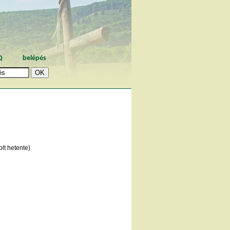
Q
belépés
lt hetente)