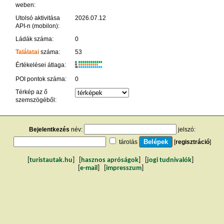
weben:
Utolsó aktivitása
2026.07.12
API-n (mobilon):
Ládák száma:
0
Találatai
száma:
53
K
Értékelései átlaga:
R
W
POI pontok száma:
0
Térkép az ő
szemszögéből:
Bejelentkezés
név:
jelszó:
tárolás
[
regisztráció
]
[
turistautak.hu
] [
hasznos apróságok
] [
jogi tudnivalók
]
[
e-mail
] [
impresszum
]