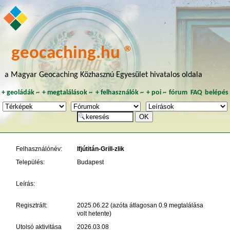
geocaching.hu ®
a Magyar Geocaching Közhasznú Egyesület hivatalos oldala
+
geoládák
~
+
megtalálások
~
+
felhasználók
~
+
poi
~
fórum
FAQ
belépés
Felhasználónév:
Ifjútitán-Grill-zlik
Település:
Budapest
Leírás:
Regisztrált:
2025.06.22 (azóta átlagosan 0.9 megtalálása
volt hetente)
Utolsó aktivitása
2026.03.08