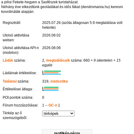
a pilisi Fekete-hegyen a Sasfészek turistaházat.
Néhány éve elkezdtünk geoládákat és idős fákat (dendromania.hu) keresni
koordináták alapján.
Regisztrált:
2025.07.26 (azóta átlagosan 5.9 megtalálása volt
hetente)
Utolsó aktivitása
2026.08.02
weben:
Utolsó aktivitása API-n
2026.08.06
(mobilon):
Ládák
száma:
2,
megtalálásaik
száma: 660
+ 9 sikertelen
+ 15
egyéb
K
Ládáinak értékelése:
R
W
Találatai
száma:
319,
statisztika
K
Értékelései átlaga:
R
W
POI pontok száma:
0
Fórum hozzászólásai:
1 --
GC-n
1
Térkép az ő
szemszögéből:
profilkép-páros