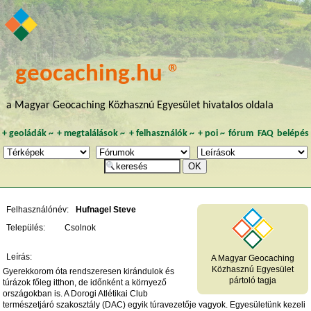
geocaching.hu ®
a Magyar Geocaching Közhasznú Egyesület hivatalos oldala
+
geoládák
~
+
megtalálások
~
+
felhasználók
~
+
poi
~
fórum
FAQ
belépés
Felhasználónév:
Hufnagel Steve
Település:
Csolnok
Leírás:
A Magyar Geocaching
Közhasznú Egyesület
Gyerekkorom óta rendszeresen kirándulok és
pártoló tagja
túrázok főleg itthon, de időnként a környező
országokban is. A Dorogi Atlétikai Club
természetjáró szakosztály (DAC) egyik túravezetője vagyok. Egyesületünk kezeli