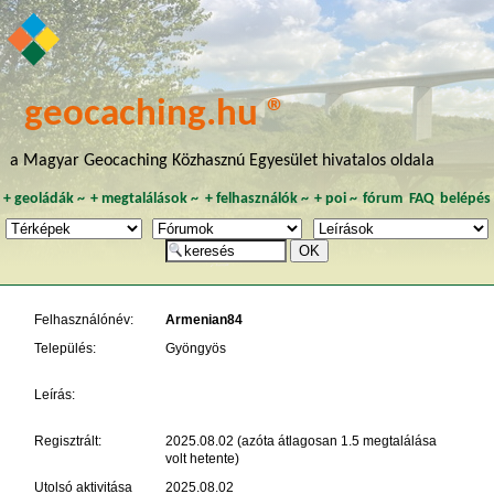
geocaching.hu ®
a Magyar Geocaching Közhasznú Egyesület hivatalos oldala
+
geoládák
~
+
megtalálások
~
+
felhasználók
~
+
poi
~
fórum
FAQ
belépés
Felhasználónév:
Armenian84
Település:
Gyöngyös
Leírás:
Regisztrált:
2025.08.02 (azóta átlagosan 1.5 megtalálása
volt hetente)
Utolsó aktivitása
2025.08.02