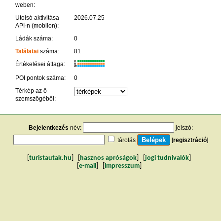
weben:
Utolsó aktivitása
2026.07.25
API-n (mobilon):
Ládák száma:
0
Találatai
száma:
81
K
Értékelései átlaga:
R
W
POI pontok száma:
0
Térkép az ő
szemszögéből:
Bejelentkezés
név:
jelszó:
tárolás
[
regisztráció
]
[
turistautak.hu
] [
hasznos apróságok
] [
jogi tudnivalók
]
[
e-mail
] [
impresszum
]