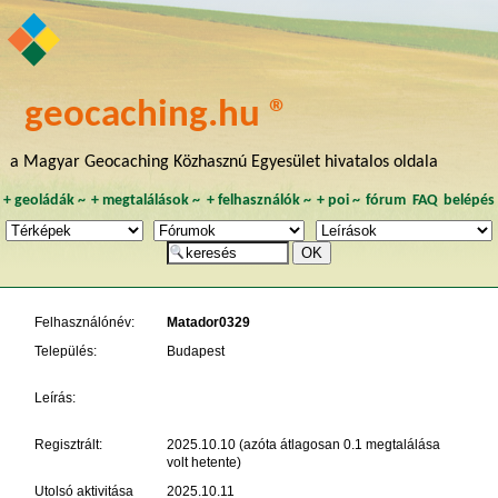
geocaching.hu ®
a Magyar Geocaching Közhasznú Egyesület hivatalos oldala
+
geoládák
~
+
megtalálások
~
+
felhasználók
~
+
poi
~
fórum
FAQ
belépés
Felhasználónév:
Matador0329
Település:
Budapest
Leírás:
Regisztrált:
2025.10.10 (azóta átlagosan 0.1 megtalálása
volt hetente)
Utolsó aktivitása
2025.10.11