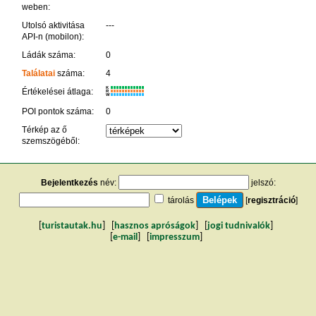
weben:
Utolsó aktivitása
---
API-n (mobilon):
Ládák száma:
0
Találatai
száma:
4
K
Értékelései átlaga:
R
W
POI pontok száma:
0
Térkép az ő
szemszögéből:
Bejelentkezés
név:
jelszó:
tárolás
[
regisztráció
]
[
turistautak.hu
] [
hasznos apróságok
] [
jogi tudnivalók
]
[
e-mail
] [
impresszum
]