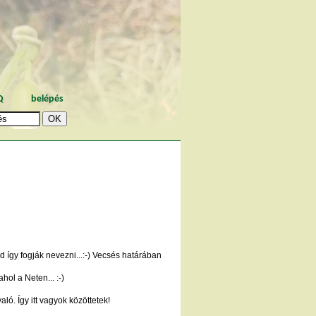
Q
belépés
így fogják nevezni...:-) Vecsés határában
hol a Neten... :-)
ó. Így itt vagyok közöttetek!