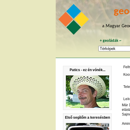
geo
a Magyar Geoc
+
geoládák
~
Fel
Patics - ez én vónék...
Koo
Tele
Leír
Már 
elás
Sajno
Első segítőm a keresésben
Amint