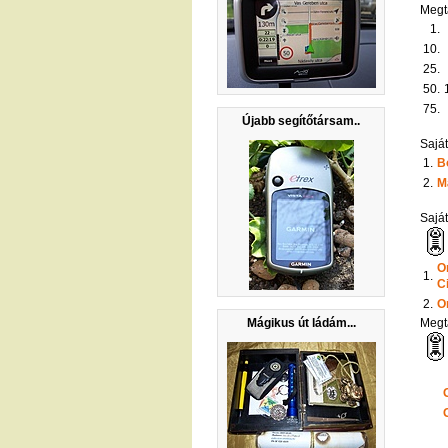
Megt
1.
10.
25.
50.
75.
Újabb segítőtársam..
Saját
1.
B
2.
M
Sajá
O
1.
C
2.
O
Mágikus út ládám...
Megt