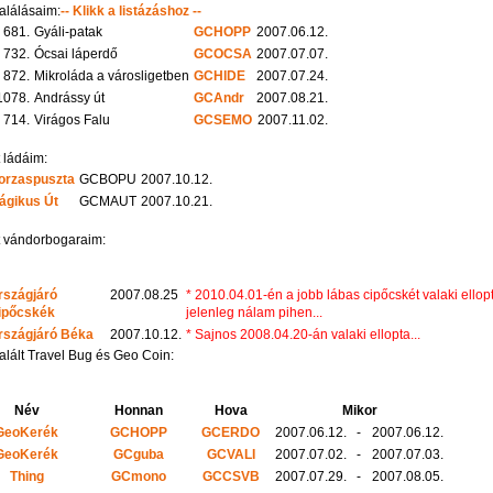
alálásaim:
-- Klikk a listázáshoz --
681.
Gyáli-patak
GCHOPP
2007.06.12.
732.
Ócsai láperdő
GCOCSA
2007.07.07.
872.
Mikroláda a városligetben
GCHIDE
2007.07.24.
1078.
Andrássy út
GCAndr
2007.08.21.
714.
Virágos Falu
GCSEMO
2007.11.02.
 ládáim:
orzaspuszta
GCBOPU
2007.10.12.
ágikus Út
GCMAUT
2007.10.21.
t vándorbogaraim:
rszágjáró
2007.08.25
* 2010.04.01-én a jobb lábas cipőcskét valaki ellop
ipőcskék
jelenleg nálam pihen...
rszágjáró Béka
2007.10.12.
* Sajnos 2008.04.20-án valaki ellopta...
alált Travel Bug és Geo Coin:
Név
Honnan
Hova
Mikor
GeoKerék
GCHOPP
GCERDO
2007.06.12.
-
2007.06.12.
GeoKerék
GCguba
GCVALI
2007.07.02.
-
2007.07.03.
Thing
GCmono
GCCSVB
2007.07.29.
-
2007.08.05.