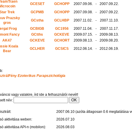
TeamTraen
GCESET
GCHOPP
2007.09.06.
-
2007.09.22.
Microcoin
Star Trek
GCPMB
GCHOPP
2007.09.08.
-
2007.09.22.
kuv Prazsky
GCstha
GCLHBP
2007.11.02.
-
2007.11.10.
gros
ergal Frog
GCBIGB
GC1956
2007.11.04.
-
2007.11.17.
rmont Fancy
GCtths
GCKEVE
2009.07.15.
-
2009.08.13.
AK47
GCKEVE
GCHORT
2009.08.13.
-
2009.08.20.
ssie Koala
GCLHER
GCSICS
2012.06.14.
-
2012.06.19.
Bear
b:
váncsi vagy valakire, írd ide a felhasználói nevét!
sett név:
sztrált:
2007.06.10 (azóta átlagosan 0.6 megtalálása vo
só aktivitása weben:
2026.07.10
só aktivitása API-n (mobilon):
2026.08.03