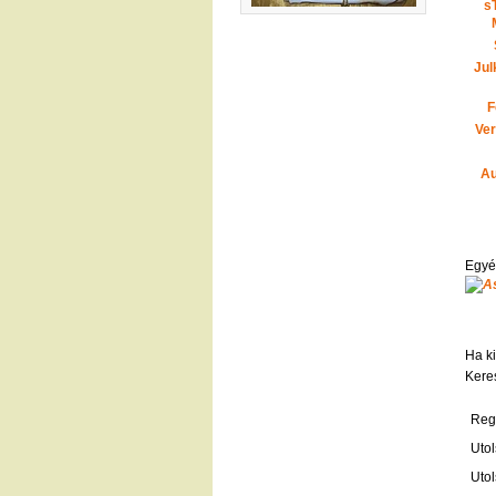
s
Jul
F
Ve
Au
Egyé
Ha ki
Kere
Regi
Utol
Utol