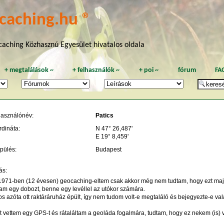
caching.hu ®
aching Közhasznú Egyesület hivatalos oldala
+
megtalálások
~
+
felhasználók
~
+
poi
~
fórum
FA
használónév:
Patics
rdináta:
N 47° 26,487'
E 19° 8,459'
pülés:
Budapest
ás:
1971-ben (12 évesen) geocaching-eltem csak akkor még nem tudtam, hogy ezt majd 
tam egy dobozt, benne egy levéllel az utókor számára.
s azóta ott raktáráruház épült, így nem tudom volt-e megtaláló és bejegyezte-e vala
 vettem egy GPS-t és rátaláltam a geoláda fogalmára, tudtam, hogy ez nekem (is) val