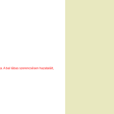
ta. A bal lábas szerencsésen hazatalált,