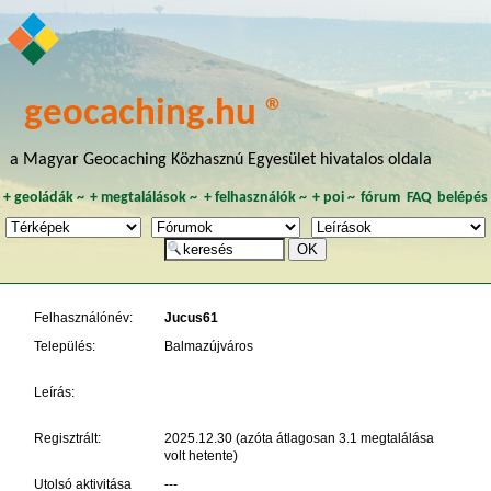
geocaching.hu ®
a Magyar Geocaching Közhasznú Egyesület hivatalos oldala
+
geoládák
~
+
megtalálások
~
+
felhasználók
~
+
poi
~
fórum
FAQ
belépés
Felhasználónév:
Jucus61
Település:
Balmazújváros
Leírás:
Regisztrált:
2025.12.30 (azóta átlagosan 3.1 megtalálása
volt hetente)
Utolsó aktivitása
---