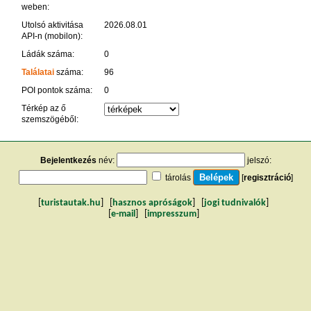
weben:
Utolsó aktivitása
2026.08.01
API-n (mobilon):
Ládák száma:
0
Találatai
száma:
96
POI pontok száma:
0
Térkép az ő
szemszögéből:
Bejelentkezés
név:
jelszó:
tárolás
[
regisztráció
]
[
turistautak.hu
] [
hasznos apróságok
] [
jogi tudnivalók
]
[
e-mail
] [
impresszum
]