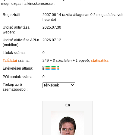
megmozgatni a kincskereséssel.
Regisztrált:
2007.06.14 (azóta átlagosan 0.2 megtalálása volt
hetente)
Utolsó aktivitása
2025.07.30
weben:
Utolsó aktivitása API-n
2026.07.12
(mobilon):
Ládák száma:
0
Találatai
száma:
249
+ 3 sikertelen
+ 1 egyéb
,
statisztika
K
Értékelései átlaga:
R
W
POI pontok száma:
0
Térkép az ő
szemszögéből:
Én