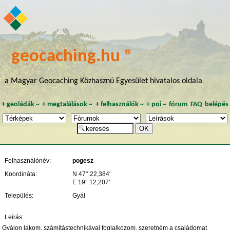
geocaching.hu ®
a Magyar Geocaching Közhasznú Egyesület hivatalos oldala
+
geoládák
~
+
megtalálások
~
+
felhasználók
~
+
poi
~
fórum
FAQ
belépés
Felhasználónév:
pogesz
Koordináta:
N 47° 22,384'
E 19° 12,207'
Település:
Gyál
Leírás:
Gyálon lakom, számítástechnikával foglalkozom, szeretném a családomat