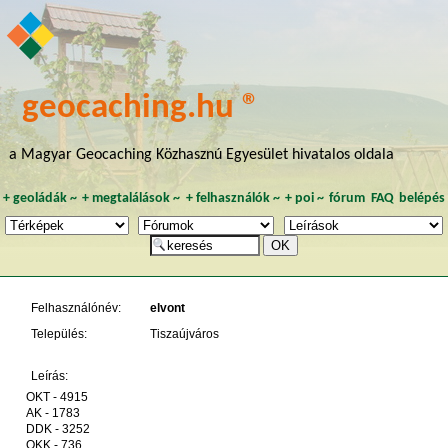
geocaching.hu ®
a Magyar Geocaching Közhasznú Egyesület hivatalos oldala
+
geoládák
~
+
megtalálások
~
+
felhasználók
~
+
poi
~
fórum
FAQ
belépés
Felhasználónév:
elvont
Település:
Tiszaújváros
Leírás:
OKT - 4915
AK - 1783
DDK - 3252
OKK - 736