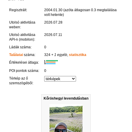
Regisztrált:
2004.01.30 (azóta átlagosan 0.3 megtalálása
volt hetente)
Utolsó aktivitása
2026.07.28
weben:
Utolsó aktivitása
2026.07.11
API-n (mobilon):
Ládák száma:
0
Találatai
száma:
324
+ 1 egyéb
,
statisztika
K
Értékelései átlaga:
R
W
POI pontok száma:
0
Térkép az ő
szemszögéből:
Kőröshegyi levendulásban