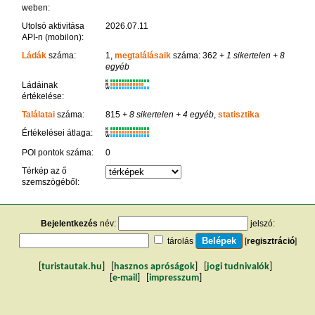
weben:
Utolsó aktivitása
2026.07.11
API-n (mobilon):
Ládák
száma:
1,
megtalálásaik
száma: 362
+ 1 sikertelen
+ 8
egyéb
K
Ládáinak
R
W
értékelése:
Találatai
száma:
815
+ 8 sikertelen
+ 4 egyéb
,
statisztika
K
Értékelései átlaga:
R
W
POI pontok száma:
0
Térkép az ő
szemszögéből:
Bejelentkezés
név:
jelszó:
tárolás
[
regisztráció
]
[
turistautak.hu
] [
hasznos apróságok
] [
jogi tudnivalók
]
[
e-mail
] [
impresszum
]