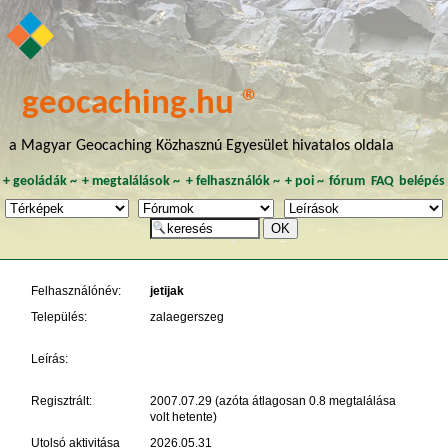
geocaching.hu ®
a Magyar Geocaching Közhasznú Egyesület hivatalos oldala
+
geoládák
~
+
megtalálások
~
+
felhasználók
~
+
poi
~
fórum
FAQ
belépés
Felhasználónév:
jetijak
Település:
zalaegerszeg
Leírás:
Regisztrált:
2007.07.29 (azóta átlagosan 0.8 megtalálása
volt hetente)
Utolsó aktivitása
2026.05.31