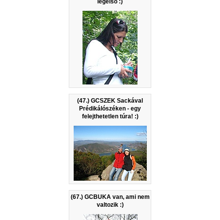
legelső :)
(47.) GCSZEK Sackával
Prédikálószéken - egy
felejthetetlen túra! :)
(67.) GCBUKA van, ami nem
valtozik :)