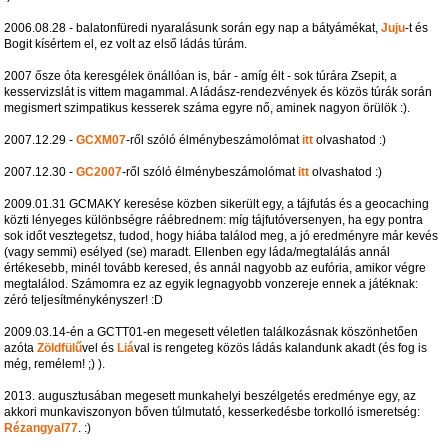
2006.08.28 - balatonfüredi nyaralásunk során egy nap a bátyámékat,
Juju
-t és
Bogit kísértem el, ez volt az első ládás túrám.
2007 ősze óta keresgélek önállóan is, bár - amíg élt - sok túrára Zsepit, a
kesservizslát is vittem magammal. A ládász-rendezvények és közös túrák során
megismert szimpatikus kesserek száma egyre nő, aminek nagyon örülök :).
2007.12.29 -
GCXM07
-ről szóló élménybeszámolómat
itt
olvashatod :)
2007.12.30 -
GC2007
-ről szóló élménybeszámolómat
itt
olvashatod :)
2009.01.31 GCMAKY keresése közben sikerült egy, a tájfutás és a geocaching
közti lényeges különbségre ráébrednem: míg tájfutóversenyen, ha egy pontra
sok időt vesztegetsz, tudod, hogy hiába találod meg, a jó eredményre már kevés
(vagy semmi) esélyed (se) maradt. Ellenben egy láda/megtalálás annál
értékesebb, minél tovább keresed, és annál nagyobb az eufória, amikor végre
megtalálod. Számomra ez az egyik legnagyobb vonzereje ennek a játéknak:
zéró teljesítménykényszer! :D
2009.03.14-én a GCTT01-en megesett véletlen találkozásnak köszönhetően
azóta
Zöldfülű
vel és
Liá
val is rengeteg közös ládás kalandunk akadt (és fog is
még, remélem! ;) ).
2013. augusztusában megesett munkahelyi beszélgetés eredménye egy, az
akkori munkaviszonyon bőven túlmutató, kesserkedésbe torkolló ismeretség:
Rézangyal77
. :)