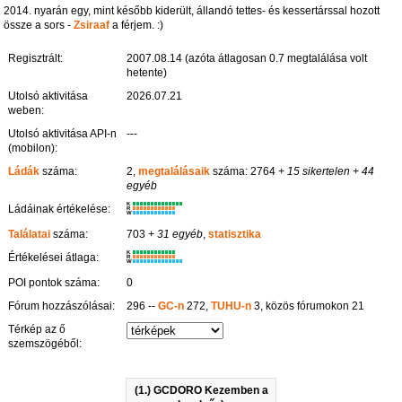
2014. nyarán egy, mint később kiderült, állandó tettes- és kessertárssal hozott
össze a sors -
Zsiraaf
a férjem. :)
Regisztrált:
2007.08.14 (azóta átlagosan 0.7 megtalálása volt
hetente)
Utolsó aktivitása
2026.07.21
weben:
Utolsó aktivitása API-n
---
(mobilon):
Ládák
száma:
2,
megtalálásaik
száma: 2764
+ 15 sikertelen
+ 44
egyéb
K
Ládáinak értékelése:
R
W
Találatai
száma:
703
+ 31 egyéb
,
statisztika
K
Értékelései átlaga:
R
W
POI pontok száma:
0
Fórum hozzászólásai:
296 --
GC-n
272,
TUHU-n
3, közös fórumokon 21
Térkép az ő
szemszögéből:
(1.) GCDORO Kezemben a