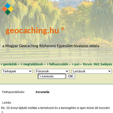
geocaching.hu ®
a Magyar Geocaching Közhasznú Egyesület hivatalos oldala
+
geoládák
~
+
megtalálások
~
+
felhasználók
~
+
poi
~
fórum
FAQ
belépés
Felhasználónév:
Avranella
Leírás:
Kb. 20 évnyi tájfutó-múlttal a természet és a keresgélés is igen közel áll hozzám
:).