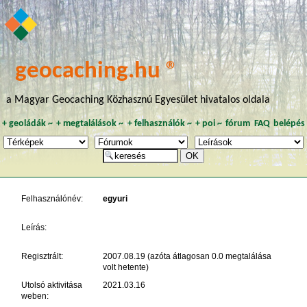
geocaching.hu ®
a Magyar Geocaching Közhasznú Egyesület hivatalos oldala
+
geoládák
~
+
megtalálások
~
+
felhasználók
~
+
poi
~
fórum
FAQ
belépés
Felhasználónév:
egyuri
Leírás:
Regisztrált:
2007.08.19 (azóta átlagosan 0.0 megtalálása
volt hetente)
Utolsó aktivitása
2021.03.16
weben: