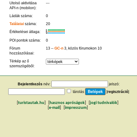
Utolsó aktivitása
---
API-n (mobilon):
Ládák száma:
0
Találatai
száma:
20
K
Értékelései átlaga:
R
W
POI pontok száma:
0
Fórum
13 --
GC-n
3, közös fórumokon 10
hozzászólásai:
Térkép az ő
szemszögéből:
Bejelentkezés
név:
jelszó:
tárolás
[
regisztráció
]
[
turistautak.hu
] [
hasznos apróságok
] [
jogi tudnivalók
]
[
e-mail
] [
impresszum
]