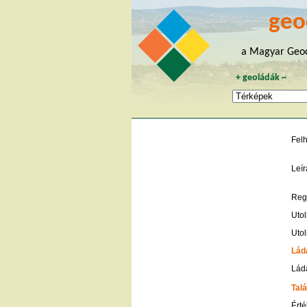
geo
a Magyar Geoc
+
geoládák
~
Fel
Leír
Regi
Utol
Utol
Lád
Ládá
Talá
Érté