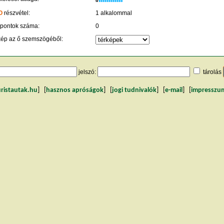
W
O
részvétel:
1 alkalommal
 pontok száma:
0
kép az ő szemszögéből:
jelszó:
tárolás
uristautak.hu
] [
hasznos apróságok
] [
jogi tudnivalók
] [
e-mail
] [
impresszu