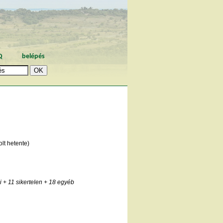
Q
belépés
lt hetente)
i
+ 11 sikertelen
+ 18 egyéb