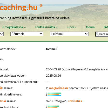
caching.hu ®
aching Közhasznú Egyesület hivatalos oldala
+
megtalálások
~
+
felhasználók
~
+
poi
~
fórum
FA
használónév:
tommeli
ás:
sztrált:
2004.03.20 (azóta átlagosan 0.3 megtalálása vo
só aktivitása weben:
2025.08.26
só aktivitása API-n (mobilon):
---
ák
száma:
2,
megtalálásaik
száma: 1975
+ 1 jelszó nélkül
K
inak értékelése:
R
W
latai
száma:
326
+ 10 egyéb
,
statisztika
K
kelései átlaga:
R