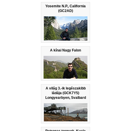
Yosemite N.P., California
(GC2AD)
A kínai Nagy Falon
A világ 3.-ik legészakibb
ládája (GCK7Y5)
Longyearbyen, Svalbard