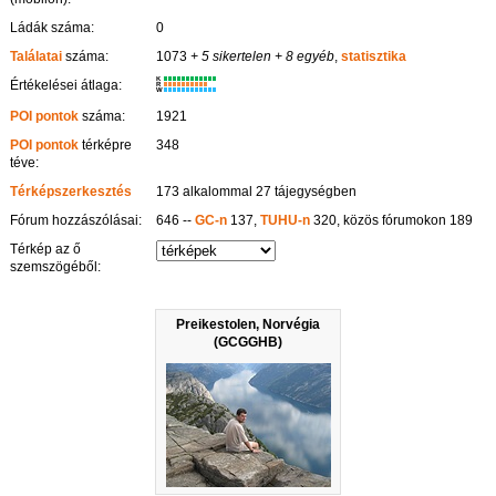
Ládák száma:
0
Találatai
száma:
1073
+ 5 sikertelen
+ 8 egyéb
,
statisztika
K
Értékelései átlaga:
R
W
POI pontok
száma:
1921
POI pontok
térképre
348
téve:
Térképszerkesztés
173 alkalommal 27 tájegységben
Fórum hozzászólásai:
646 --
GC-n
137,
TUHU-n
320, közös fórumokon 189
Térkép az ő
szemszögéből:
Preikestolen, Norvégia
(GCGGHB)