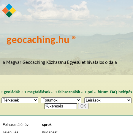
geocaching.hu ®
a Magyar Geocaching Közhasznú Egyesület hivatalos oldala
+
geoládák
~
+
megtalálások
~
+
felhasználók
~
+
poi
~
fórum
FAQ
belépés
Felhasználónév:
sprok
Település:
Budapest