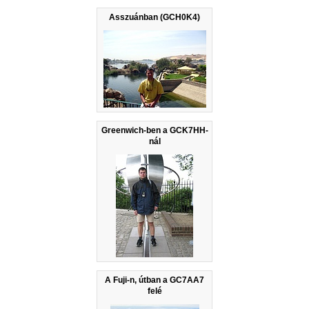
Asszuánban (GCH0K4)
Greenwich-ben a GCK7HH-
nál
A Fuji-n, útban a GC7AA7
felé