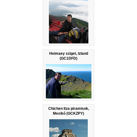
Heimaey sziget, Izland
(GC1DFD)
Chichen Itza piramisok,
Mexikó (GCKZPY)