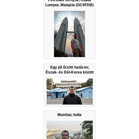
Petronas tornyok, Kuala
Lumpur, Malajzia (GC9FDB)
Egy jól őrzött határon;
Észak- és Dél-Korea között
Mumbai, India