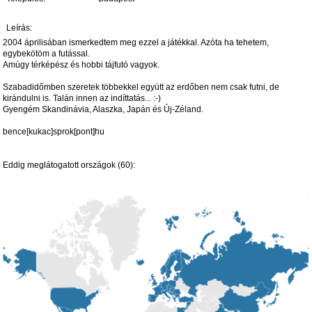
Leírás:
2004 áprilisában ismerkedtem meg ezzel a játékkal. Azóta ha tehetem,
egybekötöm a futással.
Amúgy térképész és hobbi tájfutó vagyok.
Szabadidőmben szeretek többekkel együtt az erdőben nem csak futni, de
kirándulni is. Talán innen az indíttatás... :-)
Gyengém Skandinávia, Alaszka, Japán és Új-Zéland.
bence[kukac]sprok[pont]hu
Eddig meglátogatott országok (60):