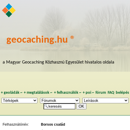
geocaching.hu ®
a Magyar Geocaching Közhasznú Egyesület hivatalos oldala
+
geoládák
~
+
megtalálások
~
+
felhasználók
~
+
poi
~
fórum
FAQ
belépés
Felhasználónév:
Borsos család