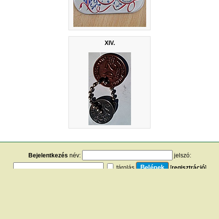
XIV.
Bejelentkezés
név:
jelszó:
tárolás
[
regisztráció
]
[
turistautak.hu
] [
hasznos apróságok
] [
jogi tudnivalók
]
[
e-mail
] [
impresszum
]