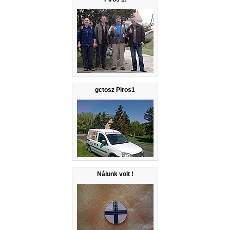
gctosz Piros1
Nálunk volt !