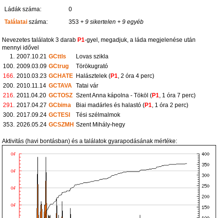
Ládák száma:
0
Találatai
száma:
353
+ 9 sikertelen
+ 9 egyéb
Nevezetes találatok 3 darab
P1
-gyel, megadjuk, a láda megjelenése után
mennyi idővel
1.
2007.10.21
GCttls
Lovas szikla
100.
2009.03.09
GCtrug
Törökugrató
166
.
2010.03.23
GCHATE
Halásztelek (
P1
, 2 óra 4 perc)
200.
2010.11.14
GCTAVA
Tatai vár
216
.
2011.04.20
GCTOSZ
Szent Anna kápolna - Tököl (
P1
, 1 óra 7 perc)
291
.
2017.04.27
GCbima
Biai madárles és halastó (
P1
, 1 óra 2 perc)
300.
2017.09.24
GCTESI
Tési szélmalmok
353.
2026.05.24
GCSZMH
Szent Mihály-hegy
Aktivitás (havi bontásban) és a találatok gyarapodásának mértéke: