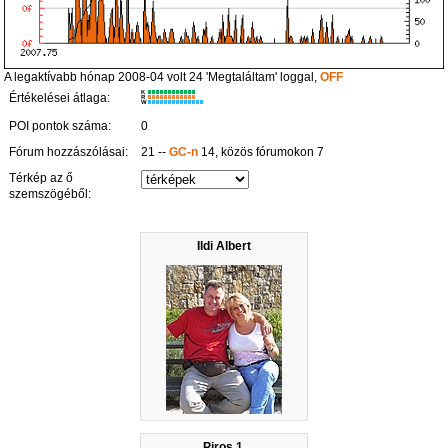
A legaktívabb hónap 2008-04 volt 24 'Megtaláltam' loggal,
OFF
K
Értékelései átlaga:
R
W
POI pontok száma:
0
Fórum hozzászólásai:
21 --
GC-n
14, közös fórumokon 7
Térkép az ő
szemszögéből:
Ildi Albert
Piros 1.