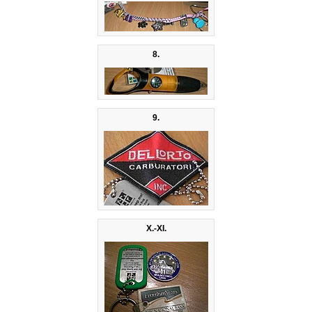
8.
9.
X.-XI.