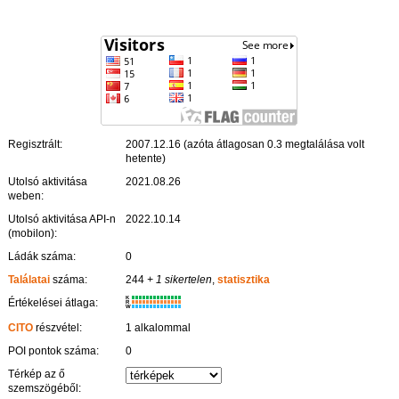
Regisztrált:
2007.12.16 (azóta átlagosan 0.3 megtalálása volt
hetente)
Utolsó aktivitása
2021.08.26
weben:
Utolsó aktivitása API-n
2022.10.14
(mobilon):
Ládák száma:
0
Találatai
száma:
244
+ 1 sikertelen
,
statisztika
K
Értékelései átlaga:
R
W
CITO
részvétel:
1 alkalommal
POI pontok száma:
0
Térkép az ő
szemszögéből: