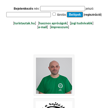
Bejelentkezés
név:
jelszó:
tárolás
[
regisztráció
]
[
turistautak.hu
] [
hasznos apróságok
] [
jogi tudnivalók
]
[
e-mail
] [
impresszum
]