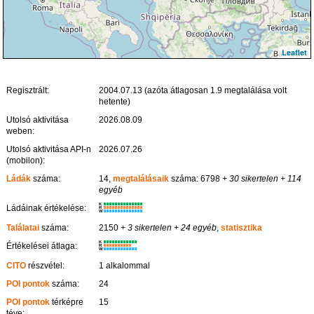
Leaflet
Regisztrált:
2004.07.13 (azóta átlagosan 1.9 megtalálása volt
hetente)
Utolsó aktivitása
2026.08.09
weben:
Utolsó aktivitása API-n
2026.07.26
(mobilon):
Ládák
száma:
14,
megtalálásaik
száma: 6798
+ 30 sikertelen
+ 114
egyéb
K
Ládáinak értékelése:
R
W
Találatai
száma:
2150
+ 3 sikertelen
+ 24 egyéb
,
statisztika
K
Értékelései átlaga:
R
W
CITO
részvétel:
1 alkalommal
POI pontok
száma:
24
POI pontok
térképre
15
téve: