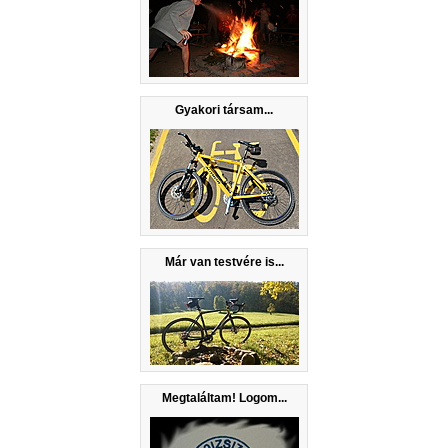
Gyakori társam...
Már van testvére is...
Megtaláltam! Logom...