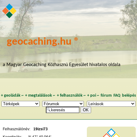
geocaching.hu ®
a Magyar Geocaching Közhasznú Egyesület hivatalos oldala
+
geoládák
~
+
megtalálások
~
+
felhasználók
~
+
poi
~
fórum
FAQ
belépés
Felhasználónév:
19izsi73