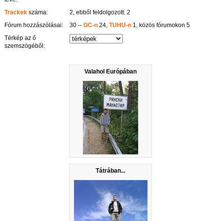
Trackek
száma:
2, ebből feldolgozott: 2
Fórum hozzászólásai:
30 --
GC-n
24,
TUHU-n
1, közös fórumokon 5
Térkép az ő
szemszögéből:
Valahol Európában
Tátrában...