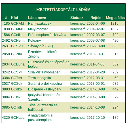
Rejtett/adoptált ládáim
#
Kód
Láda neve
Státusz
Rejtés
Megtalálás
185
GCRAM
Rám-szakadék
kereshető
2002-04-06
1216
838
GCMMOC
Mély-mocsár
kereshető
2004-02-07
1067
1586
GCetka
Erődtemplom és kálvária
kereshető
2007-03-07
792
2492
GCNemt
Kőleány
kereshető
2009-07-08
420
2631
GCSPH
Sávoly-híd (SK.)
kereshető
2009-10-08
885
Ezredévi emlékmű -
2858
GCZim
kereshető
2010-10-31
115
Zimony
Duzzasztó és hallépcső az
2934
GCDuha
kereshető
2011-04-03
362
Ipolyon
3242
GCSPT
Sisa Pista nyomában
kereshető
2012-04-28
259
3384
GCTerr
Terra incognita
kereshető
2012-08-31
69
3537
GCSek
Surányi erdei kápolna
kereshető
2013-05-01
682
3883
GCdkp
Diósjenői kastélypark
kereshető
2014-10-08
442
Ipolyviski kápolna és
3884
GCIsk
kereshető
2014-10-08
79
Szentkút
Tésai duzzasztó és
3885
GCTdh
kereshető
2014-10-08
224
hallépcső
A nagycsalomjai
4320
GCNapu
kereshető
2017-10-10
186
pusztatemplom