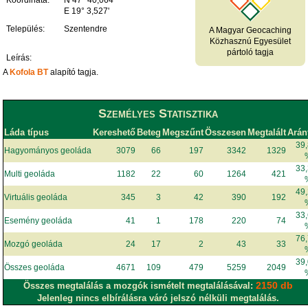
Koordináta:
N 47° 40,064'
E 19° 3,527'
Település:
Szentendre
A Magyar Geocaching
Közhasznú Egyesület
pártoló tagja
Leírás:
A
Kofola BT
alapító tagja.
Személyes Statisztika
Láda típus
Kereshető
Beteg
Megszűnt
Összesen
Megtalált
Arán
39
Hagyományos geoláda
3079
66
197
3342
1329
33
Multi geoláda
1182
22
60
1264
421
49
Virtuális geoláda
345
3
42
390
192
33
Esemény geoláda
41
1
178
220
74
76
Mozgó geoláda
24
17
2
43
33
39
Összes geoláda
4671
109
479
5259
2049
2150 db
Összes megtalálás a mozgók ismételt megtalálásával:
Jelenleg nincs elbírálásra váró jelszó nélküli megtalálás.