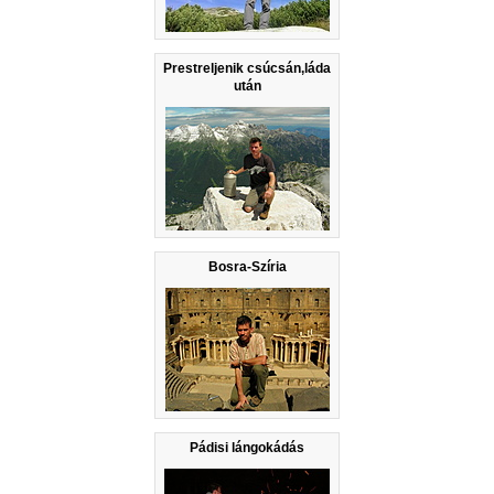
Prestreljenik csúcsán,láda
után
Bosra-Szíria
Pádisi lángokádás