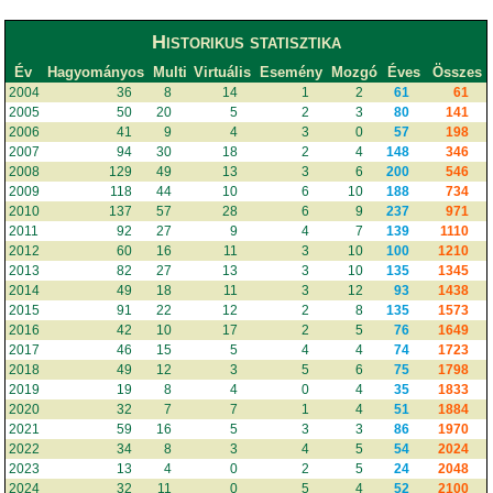
Historikus statisztika
Év
Hagyományos
Multi
Virtuális
Esemény
Mozgó
Éves
Összes
2004
36
8
14
1
2
61
61
2005
50
20
5
2
3
80
141
2006
41
9
4
3
0
57
198
2007
94
30
18
2
4
148
346
2008
129
49
13
3
6
200
546
2009
118
44
10
6
10
188
734
2010
137
57
28
6
9
237
971
2011
92
27
9
4
7
139
1110
2012
60
16
11
3
10
100
1210
2013
82
27
13
3
10
135
1345
2014
49
18
11
3
12
93
1438
2015
91
22
12
2
8
135
1573
2016
42
10
17
2
5
76
1649
2017
46
15
5
4
4
74
1723
2018
49
12
3
5
6
75
1798
2019
19
8
4
0
4
35
1833
2020
32
7
7
1
4
51
1884
2021
59
16
5
3
3
86
1970
2022
34
8
3
4
5
54
2024
2023
13
4
0
2
5
24
2048
2024
32
11
0
5
4
52
2100