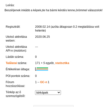
Leírás:
Beszéljenek inkább a képek,de ha bármi kérdés lenne,örömmel válaszolok!
Regisztrált:
2008.02.14 (azóta átlagosan 0.2 megtalálása volt
hetente)
Utolsó aktivitása
2020.06.25
weben:
Utolsó aktivitása
---
API-n (mobilon):
Ládák száma:
0
Találatai
száma:
171
+ 5 egyéb
,
statisztika
K
Értékelései átlaga:
R
W
POI pontok száma:
0
Fórum
1 --
GC-n
1
hozzászólásai:
Térkép az ő
szemszögéből: