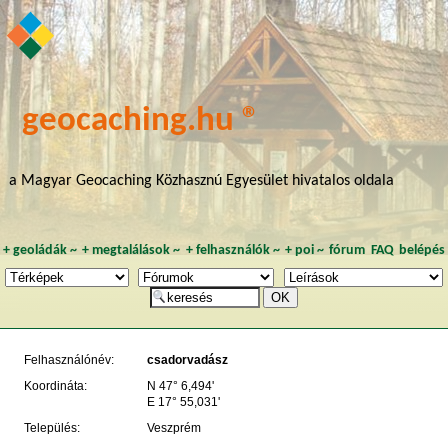
geocaching.hu ®
a Magyar Geocaching Közhasznú Egyesület hivatalos oldala
+
geoládák
~
+
megtalálások
~
+
felhasználók
~
+
poi
~
fórum
FAQ
belépés
Felhasználónév:
csadorvadász
Koordináta:
N 47° 6,494'
E 17° 55,031'
Település:
Veszprém