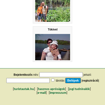
Tökivel
Bejelentkezés
név:
jelszó:
tárolás
[
regisztráció
]
[
turistautak.hu
] [
hasznos apróságok
] [
jogi tudnivalók
]
[
e-mail
] [
impresszum
]