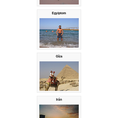
Egyiptom
Gíza
Irán