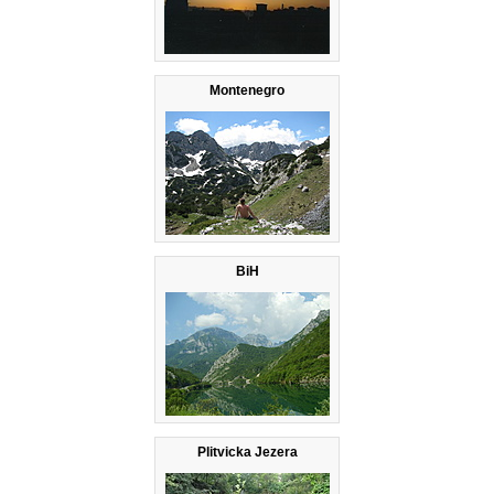
Montenegro
BiH
Plitvicka Jezera