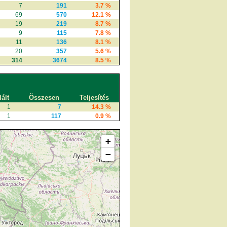
7
191
3.7 %
69
570
12.1 %
19
219
8.7 %
9
115
7.8 %
11
136
8.1 %
20
357
5.6 %
314
3674
8.5 %
ált
Összesen
Teljesítés
1
7
14.3 %
1
117
0.9 %
+
−