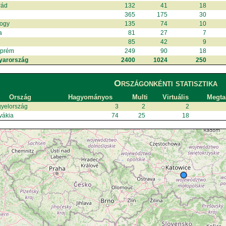
rád
132
41
18
365
175
30
ogy
135
74
10
a
81
27
7
85
42
9
zprém
249
90
18
yarország
2400
1024
250
Országonkénti statisztika
Ország
Hagyományos
Multi
Virtuális
Megtal
yelország
3
2
2
vákia
74
25
18