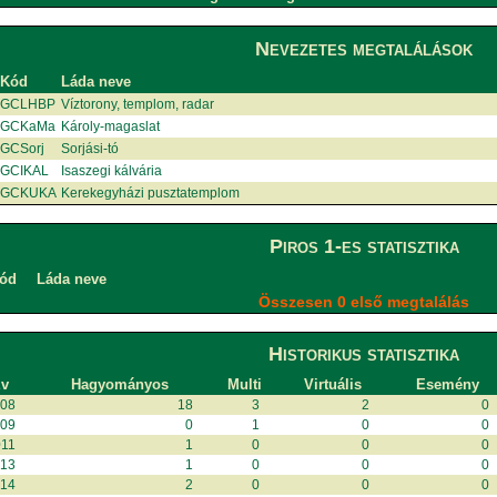
Nevezetes megtalálások
Kód
Láda neve
GCLHBP
Víztorony, templom, radar
GCKaMa
Károly-magaslat
GCSorj
Sorjási-tó
GCIKAL
Isaszegi kálvária
GCKUKA
Kerekegyházi pusztatemplom
Piros 1-es statisztika
ód
Láda neve
Összesen 0 első megtalálás
Historikus statisztika
v
Hagyományos
Multi
Virtuális
Esemény
008
18
3
2
0
009
0
1
0
0
011
1
0
0
0
013
1
0
0
0
014
2
0
0
0