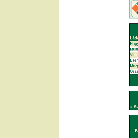
Lád
Hag
Mult
Virt
Ese
Moz
Össz
#
K
K