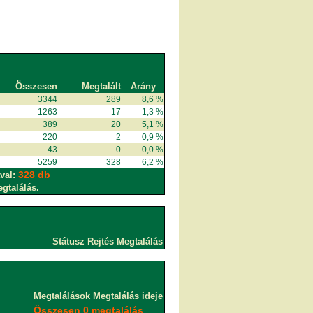
Összesen
Megtalált
Arány
3344
289
8,6 %
1263
17
1,3 %
389
20
5,1 %
220
2
0,9 %
43
0
0,0 %
5259
328
6,2 %
328 db
val:
egtalálás.
Státusz
Rejtés
Megtalálás
Megtalálások
Megtalálás ideje
Összesen 0 megtalálás