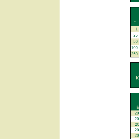
#
1
25
50
100
250
K
É
2
2
2
2
2