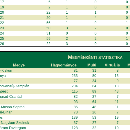
017
5
1
0
0
019
2
1
0
0
020
22
1
1
0
021
20
1
4
0
022
56
1
9
1
023
50
3
2
0
024
31
0
0
0
025
59
2
2
1
026
22
3
0
0
Megyénkénti statisztika
Megye
Hagyományos
Multi
Virtuális
M
-Kiskun
81
31
8
anya
233
80
13
és
77
34
9
od-Abaúj-Zemplén
204
64
13
apest
115
89
43
ngrád-Csanád
82
27
7
r
93
64
11
r-Moson-Sopron
86
48
11
ú-Bihar
78
26
7
es
139
53
19
-Nagykun-Szolnok
37
27
7
árom-Esztergom
128
32
10