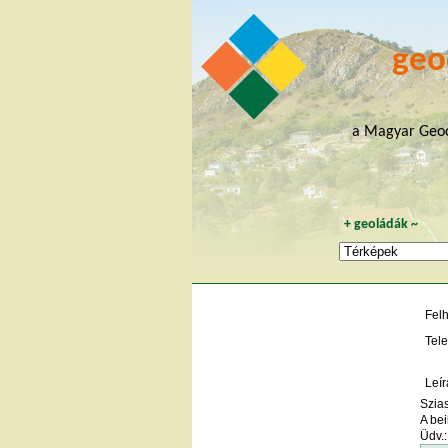
geo
a Magyar Geoc
+
geoládák
~
Fel
Tele
Leír
Szia
A bei
Üdv.