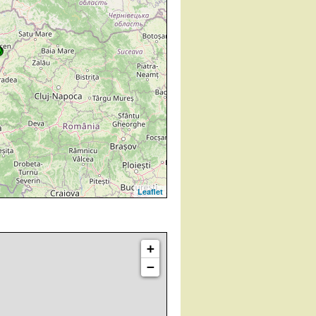
Leaflet
+
−