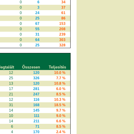
0
6
34
0
3
37
0
24
61
0
25
86
0
67
153
0
55
208
0
31
239
0
64
303
0
25
328
egtalált
Összesen
Teljesítés
12
120
10.0 %
25
326
7.7 %
13
120
10.8 %
17
281
6.0 %
21
247
8.5 %
12
116
10.3 %
31
168
18.5 %
14
145
9.7 %
10
111
9.0 %
14
211
6.6 %
6
71
8.5 %
4
170
2.4 %