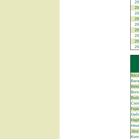
2
2
2
2
2
2
2
2
2
Bács
Bar
Bék
Bors
Bud
Cso
Fejé
Győ
Hajd
Hev
Jász
Kom