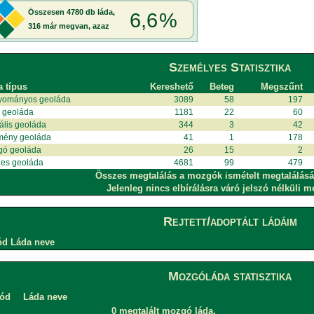
Személyes Statisztika
a típus
Kereshető
Beteg
Megszűnt
yományos geoláda
3089
58
197
i geoláda
1181
22
60
uális geoláda
344
3
42
mény geoláda
41
1
178
gó geoláda
26
15
2
es geoláda
4681
99
479
Összes megtalálás a mozgók ismételt megtalálásá
Jelenleg nincs elbírálásra váró jelszó nélküli m
Rejtett/adoptált ládáim
ód
Láda neve
Mozgóláda statisztika
ód
Láda neve
0 megtalált mozgó láda.