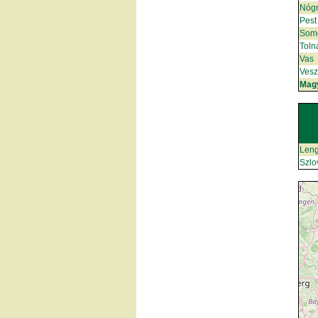
Nóg
Pest
Som
Toln
Vas
Ves
Mag
Leng
Szlo