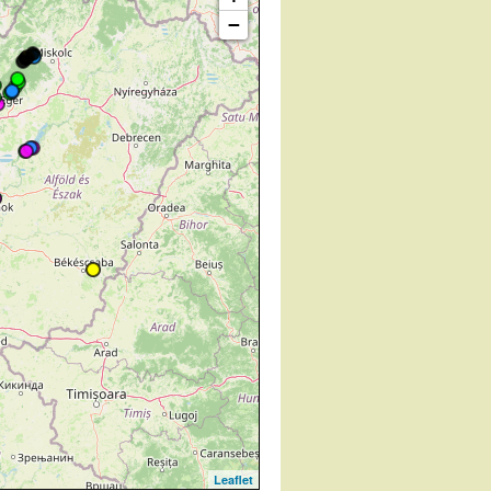
−
Leaflet