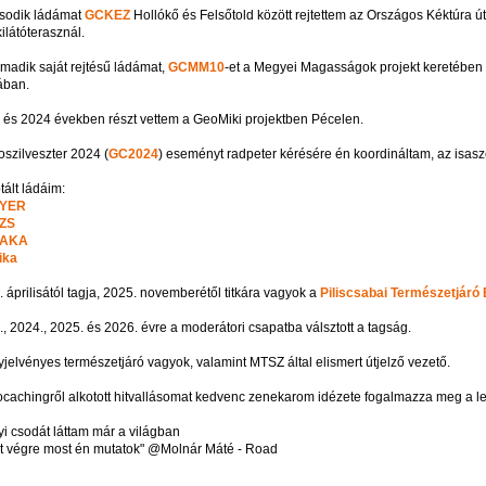
sodik ládámat
GCKEZ
Hollókő és Felsőtold között rejtettem az Országos Kéktúra 
ilátóterasznál.
madik saját rejtésű ládámat,
GCMM10
-et a Megyei Magasságok projekt keretében 
ában.
 és 2024 években részt vettem a GeoMiki projektben Pécelen.
szilveszter 2024 (
GC2024
) eseményt radpeter kérésére én koordináltam, az isasz
ált ládáim:
YER
ZS
AKA
ika
 áprilisától tagja, 2025. novemberétől titkára vagyok a
Piliscsabai Természetjáró
, 2024., 2025. és 2026. évre a moderátori csapatba válsztott a tagság.
jelvényes természetjáró vagyok, valamint MTSZ által elismert útjelző vezető.
ocachingről alkotott hitvallásomat kedvenc zenekarom idézete fogalmazza meg a l
i csodát láttam már a világban
t végre most én mutatok" @Molnár Máté - Road