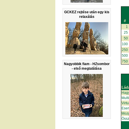
GCKEZ rejtése után egy kis
relaxálás
#
1
25
50
100
250
500
750
Nagyobbik fiam - HZsombor
- első megtalálása
Lád
Hag
Mult
Virt
Ese
Moz
Össz