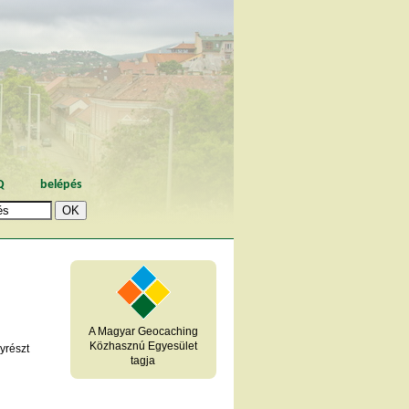
Q
belépés
A Magyar Geocaching
Közhasznú Egyesület
yrészt
tagja