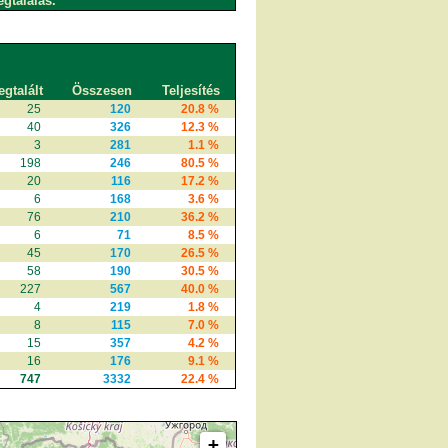
egtalálás.
gtalált
Összesen
Teljesítés
25
120
20.8 %
40
326
12.3 %
3
281
1.1 %
198
246
80.5 %
20
116
17.2 %
6
168
3.6 %
76
210
36.2 %
6
71
8.5 %
45
170
26.5 %
58
190
30.5 %
227
567
40.0 %
4
219
1.8 %
8
115
7.0 %
15
357
4.2 %
16
176
9.1 %
747
3332
22.4 %
+