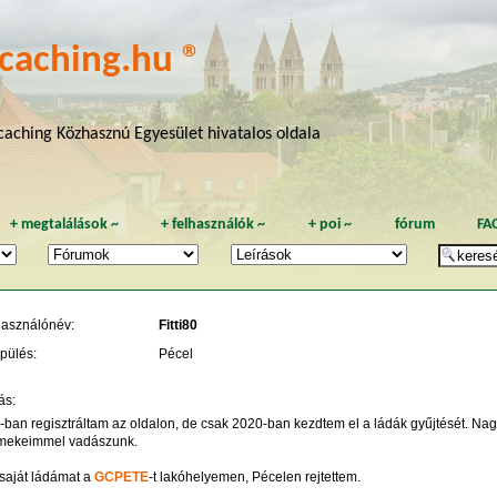
caching.hu ®
aching Közhasznú Egyesület hivatalos oldala
+
megtalálások
~
+
felhasználók
~
+
poi
~
fórum
FA
használónév:
Fitti80
pülés:
Pécel
ás:
-ban regisztráltam az oldalon, de csak 2020-ban kezdtem el a ládák gyűjtését. Nag
mekeimmel vadászunk.
 saját ládámat a
GCPETE
-t lakóhelyemen, Pécelen rejtettem.