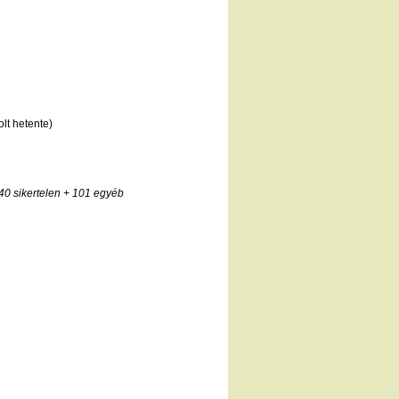
lt hetente)
40 sikertelen
+ 101 egyéb