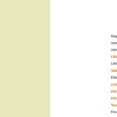
Regi
Utol
Utol
Lád
Ládá
Talá
Érté
CIT
POI
POI
Tra
Fór