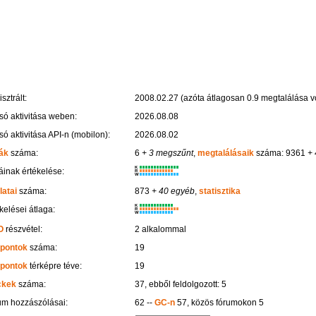
sztrált:
2008.02.27 (azóta átlagosan 0.9 megtalálása vo
só aktivitása weben:
2026.08.08
só aktivitása API-n (mobilon):
2026.08.02
ák
száma:
6
+ 3 megszűnt
,
megtalálásaik
száma: 9361
+ 
K
inak értékelése:
R
W
latai
száma:
873
+ 40 egyéb
,
statisztika
K
kelései átlaga:
R
W
O
részvétel:
2 alkalommal
 pontok
száma:
19
 pontok
térképre téve:
19
ckek
száma:
37, ebből feldolgozott: 5
um hozzászólásai:
62 --
GC-n
57, közös fórumokon 5