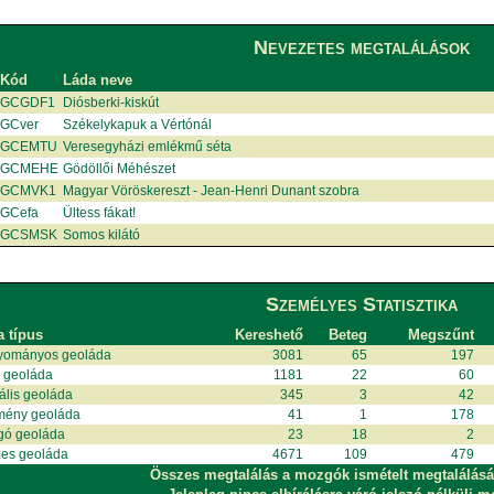
Nevezetes megtalálások
Kód
Láda neve
GCGDF1
Diósberki-kiskút
GCver
Székelykapuk a Vértónál
GCEMTU
Veresegyházi emlékmű séta
GCMEHE
Gödöllői Méhészet
GCMVK1
Magyar Vöröskereszt - Jean-Henri Dunant szobra
GCefa
Ültess fákat!
GCSMSK
Somos kilátó
Személyes Statisztika
a típus
Kereshető
Beteg
Megszűnt
yományos geoláda
3081
65
197
i geoláda
1181
22
60
uális geoláda
345
3
42
mény geoláda
41
1
178
gó geoláda
23
18
2
es geoláda
4671
109
479
Összes megtalálás a mozgók ismételt megtalálásá