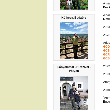
A má
Kéz k
A har
Kő-hegy, Budaörs
Mátr
2023
A Geo
Adopt
GCG
GCB
GCR
GCB
2022.
Lányommal - HRezivel -
Pátyon
2023.
Arany
A ge
"Anny
Egye