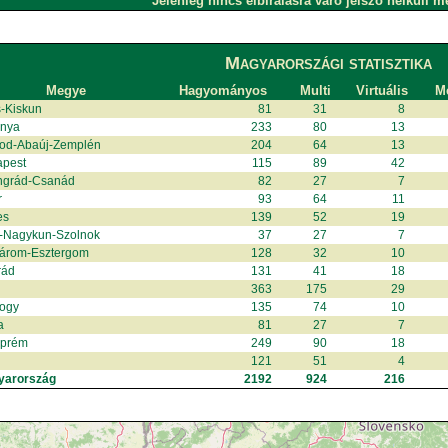
Jelenleg nincs elbírálásra váró jelszó nélküli m
Magyarországi statisztika
Megye
Hagyományos
Multi
Virtuális
Me
-Kiskun
81
31
8
anya
233
80
13
od-Abaúj-Zemplén
204
64
13
apest
115
89
42
ngrád-Csanád
82
27
7
r
93
64
11
es
139
52
19
-Nagykun-Szolnok
37
27
7
árom-Esztergom
128
32
10
rád
131
41
18
363
175
29
ogy
135
74
10
a
81
27
7
zprém
249
90
18
121
51
4
yarország
2192
924
216