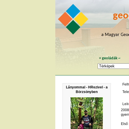
geo
a Magyar Geoc
+
geoládák
~
Fel
Lányommal - HRezivel - a
Börzsönyben
Tele
Leír
2008
gyer
Első