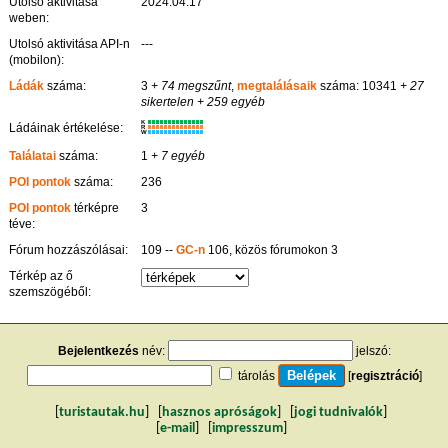
Utolsó aktivitása
2024.04.17
weben:
Utolsó aktivitása API-n
---
(mobilon):
Ládák
száma:
3
+ 74 megszűnt
,
megtalálásaik
száma: 10341
+ 27
sikertelen
+ 259 egyéb
K
Ládáinak értékelése:
R
W
Találatai
száma:
1
+ 7 egyéb
POI pontok
száma:
236
POI pontok
térképre
3
téve:
Fórum hozzászólásai:
109 --
GC-n
106, közös fórumokon 3
Térkép az ő
szemszögéből:
Bejelentkezés
név:
jelszó:
tárolás
[
regisztráció
]
[
turistautak.hu
] [
hasznos apróságok
] [
jogi tudnivalók
]
[
e-mail
] [
impresszum
]