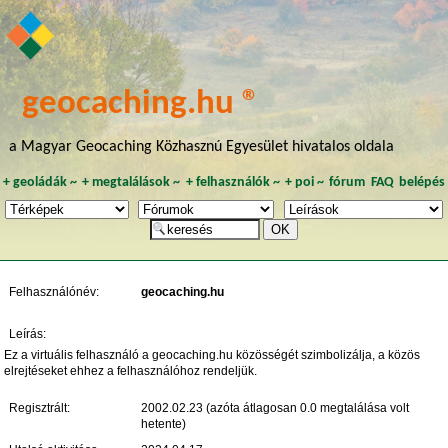
geocaching.hu ®
a Magyar Geocaching Közhasznú Egyesület hivatalos oldala
+
geoládák
~
+
megtalálások
~
+
felhasználók
~
+
poi
~
fórum
FAQ
belépés
Felhasználónév:
geocaching.hu
Leírás:
Ez a virtuális felhasználó a geocaching.hu közösségét szimbolizálja, a közös
elrejtéseket ehhez a felhasználóhoz rendeljük.
Regisztrált:
2002.02.23 (azóta átlagosan 0.0 megtalálása volt
hetente)