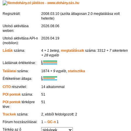
Regisztrált:
2008.03.10 (azóta átlagosan 2.0 megtalálása volt
hetente)
Utolsó aktivitása
2026.08.06
weben:
Utolsó aktivitása API-n
2026.04.19
(mobilon):
Ládák
száma:
4
+ 1 beteg
,
megtalálásaik
száma: 3312
+ 7 sikertelen
+ 28 egyéb
K
Ládáinak értékelése:
R
W
Találatai
száma:
1874
+ 9 egyéb
,
statisztika
K
Értékelései átlaga:
R
W
CITO
részvétel:
14 alkalommal
POI pontok
száma:
51
POI pontok
térképre
51
téve:
Trackek
száma:
2, ebből feldolgozott: 2
Fórum hozzászólásai:
1 --
GC-n
1
Térkép az ő