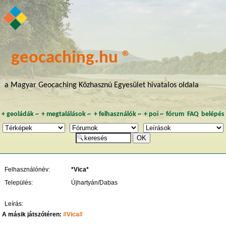
geocaching.hu ®
a Magyar Geocaching Közhasznú Egyesület hivatalos oldala
+
geoládák
~
+
megtalálások
~
+
felhasználók
~
+
poi
~
fórum
FAQ
belépés
Felhasználónév:
*Vica*
Település:
Újhartyán/Dabas
Leírás:
A másik játszótéren:
#Vica#