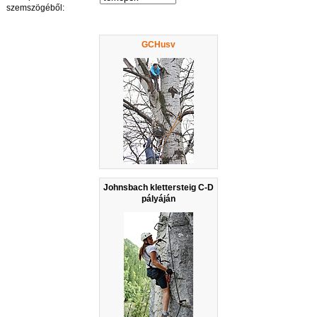
szemszögéből:
GCHusv
Johnsbach klettersteig C-D
pályáján