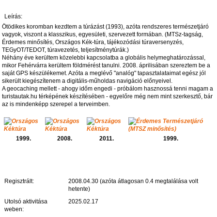
Leírás:
Ötödikes koromban kezdtem a túrázást (1993), azóta rendszeres természetjáró
vagyok, viszont a klasszikus, egyesületi, szervezett formában. (MTSz-tagság,
Érdemes minősítés, Országos Kék-túra, tájékozódási túraversenyzés,
TEGyOT/TEDOT, túravezetés, teljesítménytúrák.)
Néhány éve kerültem közelebbi kapcsolatba a globális helymeghatározással,
mikor Fehérvárra kerültem földmérést tanulni. 2008. áprilisában szereztem be a
saját GPS készülékemet. Azóta a meglévő "analóg" tapasztalataimat egész jól
sikerült kiegészítenem a digitális-műholdas navigáció előnyeivel.
A geocaching mellett - ahogy időm engedi - próbálom hasznossá tenni magam a
turistautak.hu térképének készítésében - egyelőre még nem mint szerkesztő, bár
az is mindenképp szerepel a terveimben.
1999.
2008.
2011.
1999.
Regisztrált:
2008.04.30 (azóta átlagosan 0.4 megtalálása volt
hetente)
Utolsó aktivitása
2025.02.17
weben: