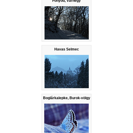
Fonyód, Várhegy
Havas Selmec
Boglárkalepke, Burok-völgy