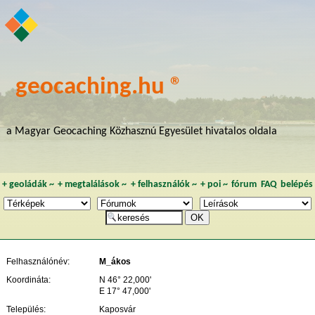
geocaching.hu ®
a Magyar Geocaching Közhasznú Egyesület hivatalos oldala
+
geoládák
~
+
megtalálások
~
+
felhasználók
~
+
poi
~
fórum
FAQ
belépés
Felhasználónév:
M_ákos
Koordináta:
N 46° 22,000'
E 17° 47,000'
Település:
Kaposvár