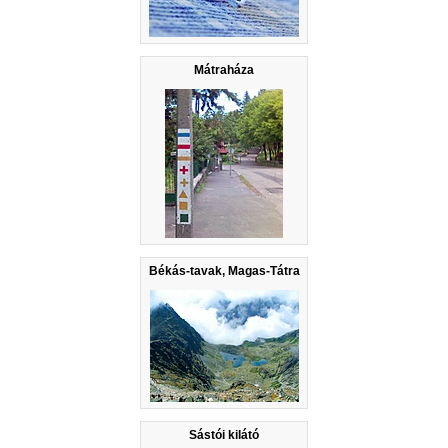
Mátraháza
Békás-tavak, Magas-Tátra
Sástói kilátó