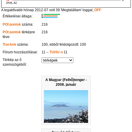
A legaktívabb hónap 2012-07 volt 39 'Megtaláltam' loggal,
OFF
K
Értékelései átlaga:
R
W
POI pontok
száma:
216
POI pontok
térképre
216
téve:
Trackek
száma:
100, ebből feldolgozott: 100
Fórum hozzászólásai:
11 --
TUHU-n
11
Térkép az ő
szemszögéből:
A Magyar (Felhő)tenger -
2008. január