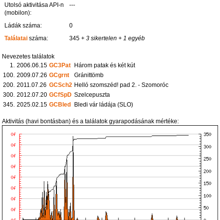
Utolsó aktivitása API-n
---
(mobilon):
Ládák száma:
0
Találatai
száma:
345
+ 3 sikertelen
+ 1 egyéb
Nevezetes találatok
1.
2006.06.15
GC3Pat
Három patak és két kút
100.
2009.07.26
GCgrnt
Gránittömb
200.
2011.07.26
GCSch2
Helló szomszéd! pad 2. - Szomoróc
300.
2012.07.20
GCfSpD
Szelcepuszta
345.
2025.02.15
GCBled
Bledi vár ládája (SLO)
Aktivitás (havi bontásban) és a találatok gyarapodásának mértéke: