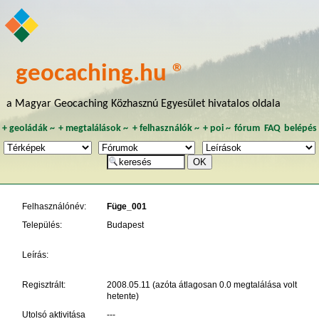
geocaching.hu ®
a Magyar Geocaching Közhasznú Egyesület hivatalos oldala
+
geoládák
~
+
megtalálások
~
+
felhasználók
~
+
poi
~
fórum
FAQ
belépés
Felhasználónév:
Füge_001
Település:
Budapest
Leírás:
Regisztrált:
2008.05.11 (azóta átlagosan 0.0 megtalálása volt
hetente)
Utolsó aktivitása
---