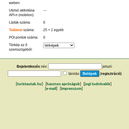
weben:
Utolsó aktivitása
---
API-n (mobilon):
Ládák száma:
0
Találatai
száma:
25
+ 1 egyéb
POI pontok száma:
0
Térkép az ő
szemszögéből:
Bejelentkezés
név:
jelszó:
tárolás
[
regisztráció
]
[
turistautak.hu
] [
hasznos apróságok
] [
jogi tudnivalók
]
[
e-mail
] [
impresszum
]