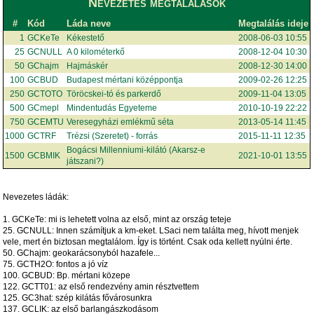
Nevezetes megtalálások
#
Kód
Láda neve
Megtalálás ideje
1
GCKeTe
Kékestető
2008-06-03 10:55
25
GCNULL
A 0 kilométerkő
2008-12-04 10:30
50
GChajm
Hajmáskér
2008-12-30 14:00
100
GCBUD
Budapest mértani középpontja
2009-02-26 12:25
250
GCTOTO
Töröcskei-tó és parkerdő
2009-11-04 13:05
500
GCmepl
Mindentudás Egyeteme
2010-10-19 22:22
750
GCEMTU
Veresegyházi emlékmű séta
2013-05-14 11:45
1000
GCTRF
Trézsi (Szeretet) - forrás
2015-11-11 12:35
Bogácsi Millenniumi-kilátó (Akarsz-e
1500
GCBMIK
2021-10-01 13:55
játszani?)
Nevezetes ládák:
1. GCKeTe: mi is lehetett volna az első, mint az ország teteje
25. GCNULL: Innen számítjuk a km-eket. LSaci nem találta meg, hívott menjek
vele, mert én biztosan megtalálom. Így is történt. Csak oda kellett nyúlni érte.
50. GChajm: geokarácsonyból hazafele...
75. GCTH2O: fontos a jó víz
100. GCBUD: Bp. mértani közepe
122. GCTT01: az első rendezvény amin résztvettem
125. GC3hat: szép kilátás fővárosunkra
137. GCLIK: az első barlangászkodásom