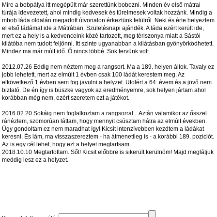
Mire a bobpálya itt megépült már szerettünk bobozni. Minden év első mátrai
túrája idevezetett, ahol mindig kedvesek és türelmesek voltak hozzánk. Mindig a
mbob láda oldalán megadott útvonalon érkeztünk felülről. Neki és érte helyeztem
el első ládámat ide a Mátrában. Születésnapi ajándék. A láda ezért került ide,
mert ez a hely is a kedvenceink közé tartozott, meg tériszonya miatt a Sástói
kilátóba nem tudott feljönni. Itt szinte ugyanabban a kilátásban gyönyörködhetett.
Mindez ma már múlt idő. Ő nincs többé. Sok tervünk volt.
2012.07.26 Eddig nem néztem meg a rangsort. Ma a 189. helyen állok. Tavaly ez
jobb lehetett, mert az elmúlt 1 évben csak 100 ládát kerestem meg. Az
elkövetkező 1 évben sem fog javulni a helyzet. Utolért a 64. évem és a jövő nem
biztató. De én így is büszke vagyok az eredményemre, sok helyen jártam ahol
korábban még nem, ezért szeretem ezt a játékot.
2016.02.20 Sokáig nem foglalkoztam a rangsorral... Aztán valamikor az ősszel
ránéztem, szomorúan láttam, hogy mennyit csúsztam hátra az elmúlt években.
Úgy gondoltam ez nem maradhat így! Kicsit intenzívebben kezdtem a ládákat
keresni. És lám, ma visszaszereztem - ha átmenetileg is - a korábbi 189. pozíciót.
Az is egy cél lehet, hogy ezt a helyet megtartsam.
2018.10.10 Megtartottam. Sőt! Kicsit előbbre is sikerült kerülnöm! Majd meglátjuk
meddig lesz ez a helyzet.