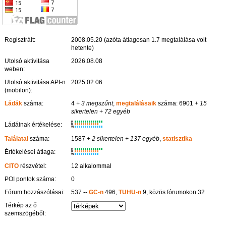
Regisztrált:
2008.05.20 (azóta átlagosan 1.7 megtalálása volt
hetente)
Utolsó aktivitása
2026.08.08
weben:
Utolsó aktivitása API-n
2025.02.06
(mobilon):
Ládák
száma:
4
+ 3 megszűnt
,
megtalálásaik
száma: 6901
+ 15
sikertelen
+ 72 egyéb
K
Ládáinak értékelése:
R
W
Találatai
száma:
1587
+ 2 sikertelen
+ 137 egyéb
,
statisztika
K
Értékelései átlaga:
R
W
CITO
részvétel:
12 alkalommal
POI pontok száma:
0
Fórum hozzászólásai:
537 --
GC-n
496,
TUHU-n
9, közös fórumokon 32
Térkép az ő
szemszögéből: