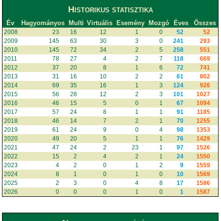
Historikus statisztika
Év
Hagyományos
Multi
Virtuális
Esemény
Mozgó
Éves
Összes
2008
23
16
12
1
0
52
52
2009
145
63
30
3
0
241
293
2010
145
72
34
2
5
258
551
2011
78
27
4
2
7
118
669
2012
37
20
8
1
6
72
741
2013
31
16
10
2
2
61
802
2014
69
35
16
1
3
124
926
2015
56
28
12
2
3
101
1027
2016
46
15
5
0
1
67
1094
2017
57
24
8
1
1
91
1185
2018
46
14
7
2
1
70
1255
2019
61
24
9
0
4
98
1353
2020
49
20
5
1
1
76
1429
2021
47
24
2
23
1
97
1526
2022
15
2
4
2
1
24
1550
2023
4
2
0
1
2
9
1559
2024
8
1
0
1
0
10
1569
2025
2
3
0
4
8
17
1586
2026
0
0
0
1
0
1
1587