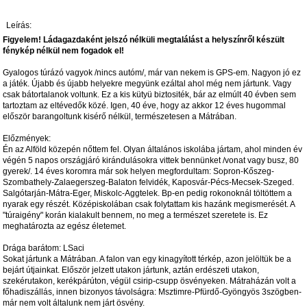
Leírás:
Figyelem! Ládagazdaként jelszó nélküli megtalálást a helyszínről készült
fénykép nélkül nem fogadok el!
Gyalogos túrázó vagyok /nincs autóm/, már van nekem is GPS-em. Nagyon jó ez
a játék. Újabb és újabb helyekre megyünk ezáltal ahol még nem jártunk. Vagy
csak bátortalanok voltunk. Ez a kis kütyü biztositék, bár az elmúlt 40 évben sem
tartoztam az eltévedők közé. Igen, 40 éve, hogy az akkor 12 éves hugommal
először barangoltunk kisérő nélkül, természetesen a Mátrában.
Előzmények:
Én az Alföld közepén nőttem fel. Olyan általános iskolába jártam, ahol minden év
végén 5 napos országjáró kirándulásokra vittek bennünket /vonat vagy busz, 80
gyerek/. 14 éves koromra már sok helyen megfordultam: Sopron-Kőszeg-
Szombathely-Zalaegerszeg-Balaton felvidék, Kaposvár-Pécs-Mecsek-Szeged.
Salgótarján-Mátra-Eger, Miskolc-Aggtelek. Bp-en pedig rokonoknál töltöttem a
nyarak egy részét. Középiskolában csak folytattam kis hazánk megismerését. A
"túraigény" korán kialakult bennem, no meg a természet szeretete is. Ez
meghatározta az egész életemet.
Drága barátom: LSaci
Sokat jártunk a Mátrában. A falon van egy kinagyított térkép, azon jelöltük be a
bejárt útjainkat. Először jelzett utakon jártunk, aztán erdészeti utakon,
szekérutakon, kerékpárúton, végül csirip-csupp ösvényeken. Mátraházán volt a
főhadiszállás, innen bizonyos távolságra: Msztimre-Pfürdő-Gyöngyös 3szögben-
már nem volt általunk nem járt ösvény.