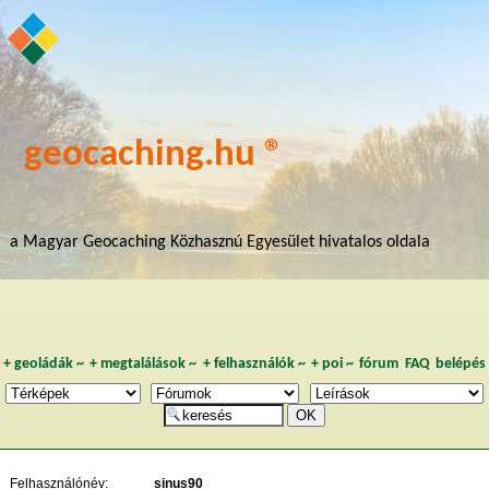
geocaching.hu ®
a Magyar Geocaching Közhasznú Egyesület hivatalos oldala
+
geoládák
~
+
megtalálások
~
+
felhasználók
~
+
poi
~
fórum
FAQ
belépés
Felhasználónév:
sinus90