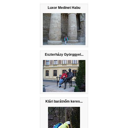
Luxor Medinet Habu
Eszterházy Györggyel...
Klári barátnőm keres...