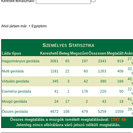
Keresett felhasználó:
Ahol jártam már: + Egyiptom
Személyes Statisztika
Láda típus
Kereshető
Beteg
Megszűnt
Összesen
Megtalált
Arán
27
Hagyományos geoláda
3081
65
197
3343
919
32
Multi geoláda
1181
22
60
1263
406
42
Virtuális geoláda
345
3
42
390
166
22
Esemény geoláda
41
1
178
220
50
41
Mozgó geoláda
24
17
2
43
18
29
Összes geoláda
4672
108
479
5259
1559
1587 db
Összes megtalálás a mozgók ismételt megtalálásával:
Jelenleg nincs elbírálásra váró jelszó nélküli megtalálás.