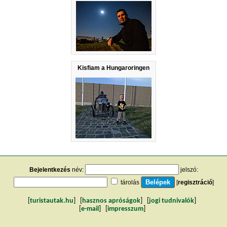
Kisfiam a Hungaroringen
Bejelentkezés
név:
jelszó:
tárolás
[
regisztráció
]
[
turistautak.hu
] [
hasznos apróságok
] [
jogi tudnivalók
]
[
e-mail
] [
impresszum
]