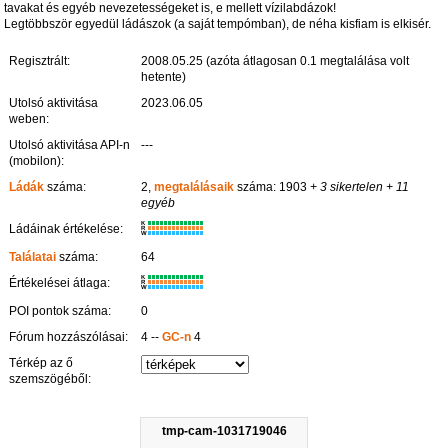
tavakat és egyéb nevezetességeket is, e mellett vízilabdázok!
Legtöbbször egyedül ládászok (a saját tempómban), de néha kisfiam is elkisér.
Regisztrált:
2008.05.25 (azóta átlagosan 0.1 megtalálása volt
hetente)
Utolsó aktivitása
2023.06.05
weben:
Utolsó aktivitása API-n
---
(mobilon):
Ládák
száma:
2,
megtalálásaik
száma: 1903
+ 3 sikertelen
+ 11
egyéb
K
Ládáinak értékelése:
R
W
Találatai
száma:
64
K
Értékelései átlaga:
R
W
POI pontok száma:
0
Fórum hozzászólásai:
4 --
GC-n
4
Térkép az ő
szemszögéből:
tmp-cam-1031719046