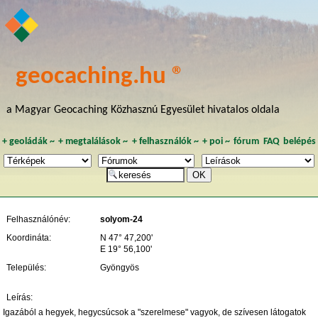
geocaching.hu ®
a Magyar Geocaching Közhasznú Egyesület hivatalos oldala
+
geoládák
~
+
megtalálások
~
+
felhasználók
~
+
poi
~
fórum
FAQ
belépés
Felhasználónév:
solyom-24
Koordináta:
N 47° 47,200'
E 19° 56,100'
Település:
Gyöngyös
Leírás:
Igazából a hegyek, hegycsúcsok a "szerelmese" vagyok, de szívesen látogatok