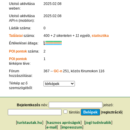
Utolsó aktivitása
2025.02.08
weben:
Utolsó aktivitása
2025.02.08
API-n (mobilon):
Ládák száma:
0
Találatai
száma:
400
+ 2 sikertelen
+ 11 egyéb
,
statisztika
K
Értékelései átlaga:
R
W
POI pontok
száma:
2
POI pontok
1
térképre téve:
Fórum
367 --
GC-n
251, közös fórumokon 116
hozzászólásai:
Térkép az ő
szemszögéből:
Bejelentkezés
név:
jelszó:
tárolás
[
regisztráció
]
[
turistautak.hu
] [
hasznos apróságok
] [
jogi tudnivalók
]
[
e-mail
] [
impresszum
]