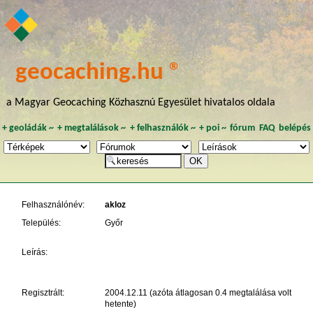
geocaching.hu ®
a Magyar Geocaching Közhasznú Egyesület hivatalos oldala
+
geoládák
~
+
megtalálások
~
+
felhasználók
~
+
poi
~
fórum
FAQ
belépés
Felhasználónév:
akloz
Település:
Győr
Leírás:
Regisztrált:
2004.12.11 (azóta átlagosan 0.4 megtalálása volt
hetente)