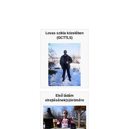
Lovas szikla közelében
(GCTTLS)
Első ládám
elrejtésének(s)örömére