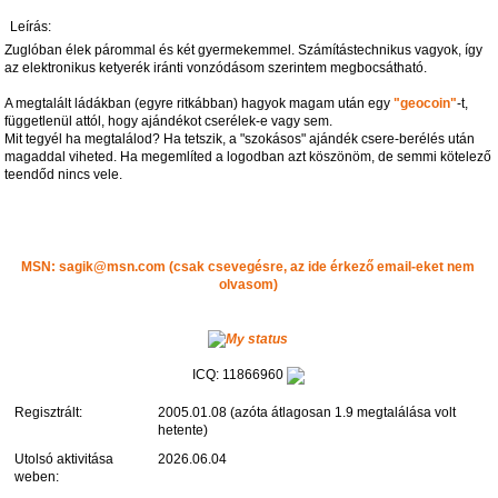
Leírás:
Zuglóban élek párommal és két gyermekemmel. Számítástechnikus vagyok, így
az elektronikus ketyerék iránti vonzódásom szerintem megbocsátható.
A megtalált ládákban (egyre ritkábban) hagyok magam után egy
"geocoin"
-t,
függetlenül attól, hogy ajándékot cserélek-e vagy sem.
Mit tegyél ha megtalálod? Ha tetszik, a "szokásos" ajándék csere-berélés után
magaddal viheted. Ha megemlíted a logodban azt köszönöm, de semmi kötelező
teendőd nincs vele.
MSN: sagik@msn.com (csak csevegésre, az ide érkező email-eket nem
olvasom)
ICQ: 11866960
Regisztrált:
2005.01.08 (azóta átlagosan 1.9 megtalálása volt
hetente)
Utolsó aktivitása
2026.06.04
weben: