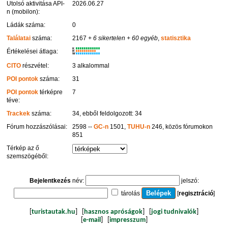
Utolsó aktivitása API-
2026.06.27
n (mobilon):
Ládák száma:
0
Találatai
száma:
2167
+ 6 sikertelen
+ 60 egyéb
,
statisztika
K
Értékelései átlaga:
R
W
CITO
részvétel:
3 alkalommal
POI pontok
száma:
31
POI pontok
térképre
7
téve:
Trackek
száma:
34, ebből feldolgozott: 34
Fórum hozzászólásai:
2598 --
GC-n
1501,
TUHU-n
246, közös fórumokon
851
Térkép az ő
szemszögéből:
Bejelentkezés
név:
jelszó:
tárolás
[
regisztráció
]
[
turistautak.hu
] [
hasznos apróságok
] [
jogi tudnivalók
]
[
e-mail
] [
impresszum
]