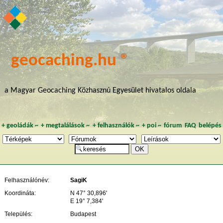
geocaching.hu ®
a Magyar Geocaching Közhasznú Egyesület hivatalos oldala
+
geoládák
~
+
megtalálások
~
+
felhasználók
~
+
poi
~
fórum
FAQ
belépés
Felhasználónév:
SagiK
Koordináta:
N 47° 30,896'
E 19° 7,384'
Település:
Budapest