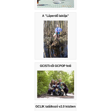
A "Láperdő lakója"
GCISTI-től GCPOP felé
GCLIK találkozó v2.0 közben