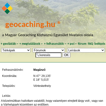
geocaching.hu ®
a Magyar Geocaching Közhasznú Egyesület hivatalos oldala
+
geoládák
~
+
megtalálások
~
+
felhasználók
~
+
poi
~
fórum
FAQ
belépés
Felhasználónév:
Magánzó
Koordináta:
N 47° 29,135'
E 18° 5,015'
Település:
Vérteskethely
Leírás:
A közelmúltban hallottam valakitől, hogy valamilyen elrejtett tárgy volt , vagy van
a Várhelypark közelében az erdőben.