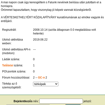
A mai napon csak úgy keresgéltem s Falunk nevének beírása után jutottam el a
honlapra.
Örömmel tapasztaltam, hogy viszonylag jó képek vannak községünkről.
A VÉRTESKETHELYÉRT KÖZALAPÍTVÁNY kuratóriumának az elnöke vagyok és
erdőjáró.
Regisztrált:
2008.10.14 (azóta átlagosan 0.0 megtalálása volt
hetente)
Utolsó aktivitása
2019.06.22
weben:
Utolsó aktivitása API-n
---
(mobilon):
Ládák száma:
0
Találatai
száma:
1
POI pontok száma:
0
Fórum hozzászólásai:
2 --
GC-n
2
Térkép az ő
szemszögéből:
Bejelentkezés
név:
jelszó: