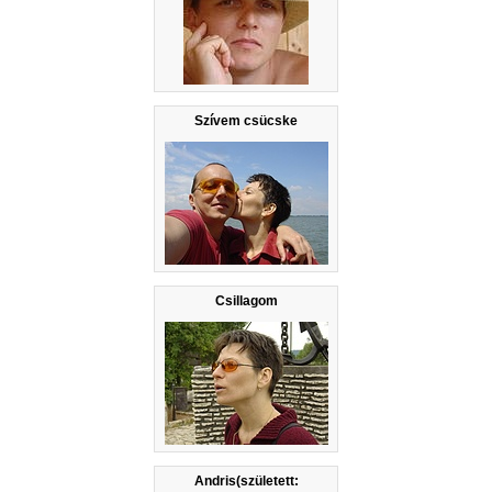
Szívem csücske
Csillagom
Andris(született: