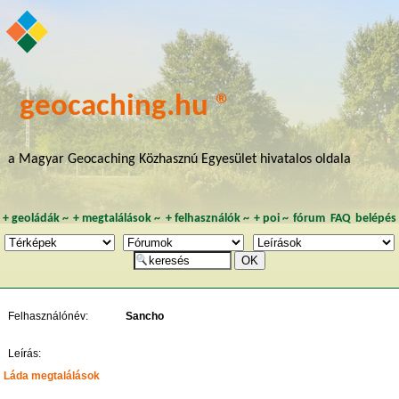
geocaching.hu ®
a Magyar Geocaching Közhasznú Egyesület hivatalos oldala
+
geoládák
~
+
megtalálások
~
+
felhasználók
~
+
poi
~
fórum
FAQ
belépés
Felhasználónév:
Sancho
Leírás:
Láda megtalálások