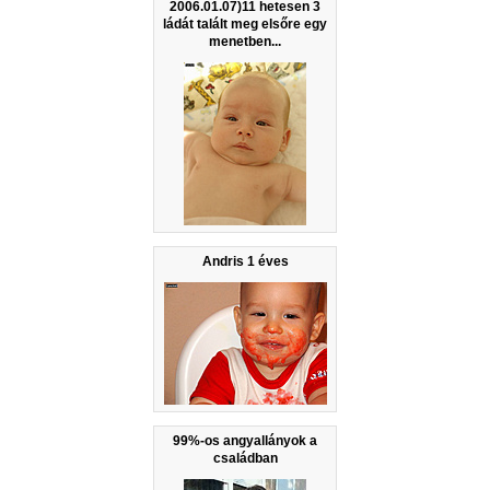
2006.01.07)11 hetesen 3
ládát talált meg elsőre egy
menetben...
Andris 1 éves
99%-os angyallányok a
családban