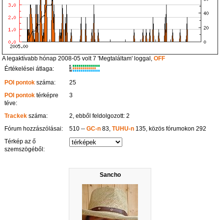
A legaktívabb hónap 2008-05 volt 7 'Megtaláltam' loggal,
OFF
K
Értékelései átlaga:
R
W
POI pontok
száma:
25
POI pontok
térképre
3
téve:
Trackek
száma:
2, ebből feldolgozott: 2
Fórum hozzászólásai:
510 --
GC-n
83,
TUHU-n
135, közös fórumokon 292
Térkép az ő
szemszögéből:
Sancho