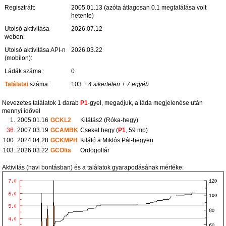
Regisztrált:
2005.01.13 (azóta átlagosan 0.1 megtalálása volt
hetente)
Utolsó aktivitása
2026.07.12
weben:
Utolsó aktivitása API-n
2026.03.22
(mobilon):
Ládák száma:
0
Találatai
száma:
103
+ 4 sikertelen
+ 7 egyéb
Nevezetes találatok 1 darab
P1
-gyel, megadjuk, a láda megjelenése után
mennyi idővel
1.
2005.01.16
GCKL2
Kilátás2 (Róka-hegy)
36
.
2007.03.19
GCAMBK
Cseket hegy (
P1
, 59 mp)
100.
2024.04.28
GCKMPH
Kilátó a Miklós Pál-hegyen
103.
2026.03.22
GCOlta
Ördögoltár
Aktivitás (havi bontásban) és a találatok gyarapodásának mértéke: